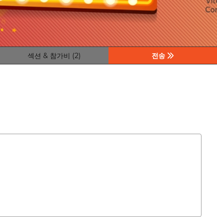
섹션 & 참가비 (2)
전송