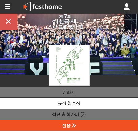
영화제
규정 & 수상
섹션 & 참가비 (2)
전송