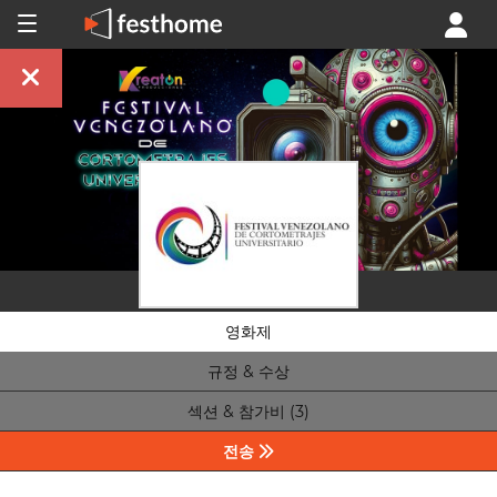
영화제
규정 & 수상
섹션 & 참가비 (3)
전송