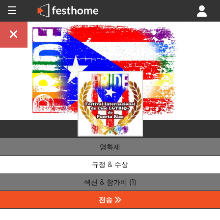
영화제
규정 & 수상
섹션 & 참가비 (1)
전송