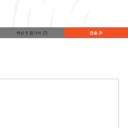
섹션 & 참가비 (2)
전송