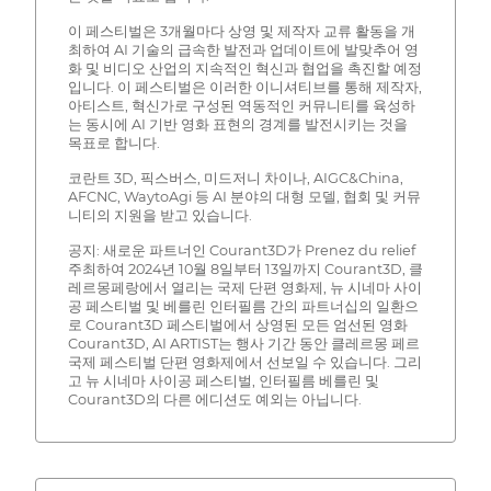
이 페스티벌은 3개월마다 상영 및 제작자 교류 활동을 개
최하여 AI 기술의 급속한 발전과 업데이트에 발맞추어 영
화 및 비디오 산업의 지속적인 혁신과 협업을 촉진할 예정
입니다. 이 페스티벌은 이러한 이니셔티브를 통해 제작자,
아티스트, 혁신가로 구성된 역동적인 커뮤니티를 육성하
는 동시에 AI 기반 영화 표현의 경계를 발전시키는 것을
목표로 합니다.
코란트 3D, 픽스버스, 미드저니 차이나, AIGC&China,
AFCNC, WaytoAgi 등 AI 분야의 대형 모델, 협회 및 커뮤
니티의 지원을 받고 있습니다.
공지: 새로운 파트너인 Courant3D가 Prenez du relief
주최하여 2024년 10월 8일부터 13일까지 Courant3D, 클
레르몽페랑에서 열리는 국제 단편 영화제, 뉴 시네마 사이
공 페스티벌 및 베를린 인터필름 간의 파트너십의 일환으
로 Courant3D 페스티벌에서 상영된 모든 엄선된 영화
Courant3D, AI ARTIST는 행사 기간 동안 클레르몽 페르
국제 페스티벌 단편 영화제에서 선보일 수 있습니다. 그리
고 뉴 시네마 사이공 페스티벌, 인터필름 베를린 및
Courant3D의 다른 에디션도 예외는 아닙니다.