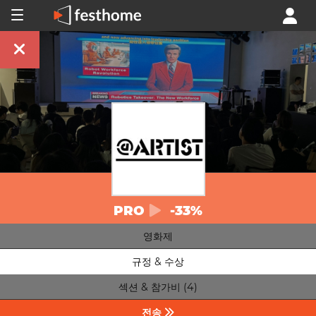
PRO
-33%
영화제
규정 & 수상
섹션 & 참가비 (4)
전송