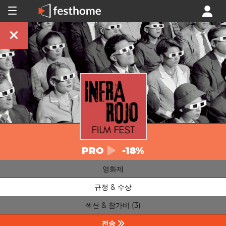
PRO
-18%
영화제
규정 & 수상
섹션 & 참가비 (3)
전송