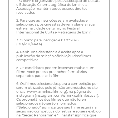
1. O IISFF é organizado pela Associação de Cultura
e Educação Cinematográfica de Izmir, e a
Associação mantém todos os seus direitos
reservados.
2. Para que as inscrições sejam avaliadas e
selecionadas, os cineastas devem planejar sua
estreia na cidade de Izmir, no Festival
Internacional de Curtas-Metragens de Izmir.
3. O prazo para inscrição é 03.07.2026
(DD/MM/AAAA)
4. Nenhuma desistência é aceita após a
publicação da seleção oficial e/ou dos filmes
competitivos.
5. Os candidatos podem inscrever mais de um
filme. Você precisa preencher formulários
separados para cada filme.
6. Os filmes selecionados para a competição por
serem utilizados pelo júri são anunciados no site
oficial (www.izmirkisafilm.org), na página do
instagram (instagram.com/izmirkisafilmfestivali).
Os proprietários dos filmes que não forem
selecionados não serão informados.
(“Selecionado” significa que seu filme estará na
seção não competitiva do festival e só será exibido
na “Seção Panorama” e “Finalista” significa que