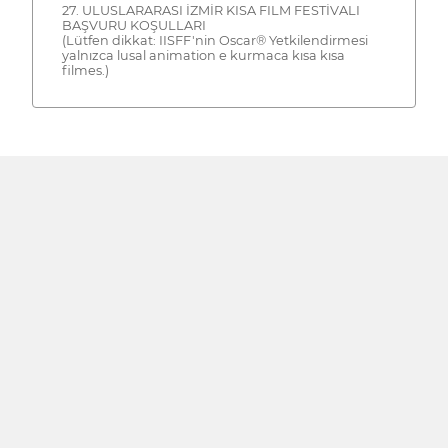
27. ULUSLARARASI İZMİR KISA FILM FESTİVALI
BAŞVURU KOŞULLARI
(Lütfen dikkat: IISFF'nin Oscar® Yetkilendirmesi
yalnızca lusal animation e kurmaca kısa kısa
filmes.)