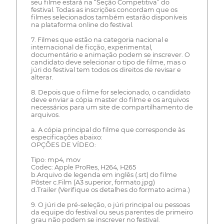
seu filme estará na “Seção Competitiva” do
festival. Todas as inscrições concordam que os
filmes selecionados também estarão disponíveis
na plataforma online do festival.
7. Filmes que estão na categoria nacional e
internacional de ficção, experimental,
documentário e animação podem se inscrever. O
candidato deve selecionar o tipo de filme, mas o
júri do festival tem todos os direitos de revisar e
alterar.
8. Depois que o filme for selecionado, o candidato
deve enviar a cópia master do filme e os arquivos
necessários para um site de compartilhamento de
arquivos.
a. A cópia principal do filme que corresponde às
especificações abaixo:
OPÇÕES DE VÍDEO:
Tipo: mp4, mov
Codec: Apple ProRes, H264, H265
b.Arquivo de legenda em inglês (.srt) do filme
Pôster c.Film (A3 superior, formato.jpg)
d.Trailer (Verifique os detalhes do formato acima.)
9. O júri de pré-seleção, o júri principal ou pessoas
da equipe do festival ou seus parentes de primeiro
grau não podem se inscrever no festival.