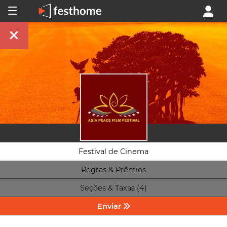
Festival de Cinema
Regras & Prêmios
Seções & Taxas (4)
Enviar