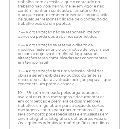
trabalho, sem exceção, e que o conteúdo do
trabalho não viola nenhuma lei em vigor e não
contém nenhum conteúdo difamatório. Em
qualquer caso, o remetente isenta a organização
de qualquer responsabilidade pelo conteúdo do
trabalho exibido em público.
7 — A organização não se responsabiliza por
danos ou perda dos trabalhos submetidos.
8 — A organização se reserva o direito de
modificar este anúncio por motivo de força maior
ou com o objetivo de melhorá-lo; quaisquer
alterações serão comunicadas aos concorrentes
em tempo hábil.
9 — A organização fará uma seleção inicial das
obras a serem exibidas ao público durante as
noites dedicadas à avaliação pelo júri popular, que
concederá um prêmio especial.
10 — Um júri nomeado pelos organizadores
avaliará os curtas-metragens e documentários
em competição e premiará os dois melhores
trabalhos em geral, um para a seção de curtas-
metragens e outro para documentários. O júri
será composto por especialistas e entusiastas em
cinematografia, fotografia e outras artes visuais.
Os seguintes prêmios também serão concedidos: