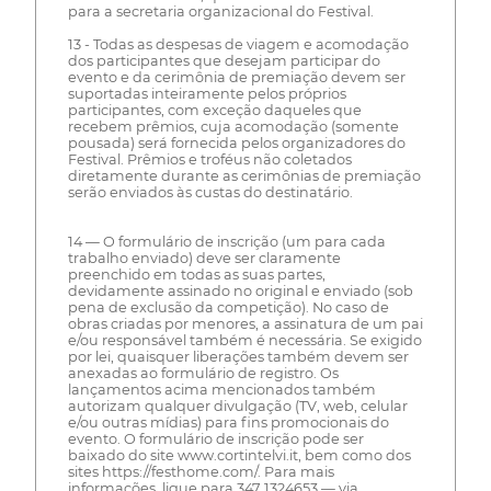
para a secretaria organizacional do Festival.
13 - Todas as despesas de viagem e acomodação
dos participantes que desejam participar do
evento e da cerimônia de premiação devem ser
suportadas inteiramente pelos próprios
participantes, com exceção daqueles que
recebem prêmios, cuja acomodação (somente
pousada) será fornecida pelos organizadores do
Festival. Prêmios e troféus não coletados
diretamente durante as cerimônias de premiação
serão enviados às custas do destinatário.
14 — O formulário de inscrição (um para cada
trabalho enviado) deve ser claramente
preenchido em todas as suas partes,
devidamente assinado no original e enviado (sob
pena de exclusão da competição). No caso de
obras criadas por menores, a assinatura de um pai
e/ou responsável também é necessária. Se exigido
por lei, quaisquer liberações também devem ser
anexadas ao formulário de registro. Os
lançamentos acima mencionados também
autorizam qualquer divulgação (TV, web, celular
e/ou outras mídias) para fins promocionais do
evento. O formulário de inscrição pode ser
baixado do site www.cortintelvi.it, bem como dos
sites https://festhome.com/. Para mais
informações, ligue para 347 1324653 — via