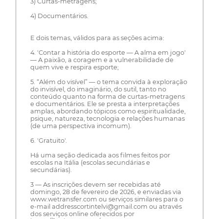
3) Curtas-metragens;
4) Documentários.
E dois temas, válidos para as seções acima:
4. 'Contar a história do esporte — A alma em jogo'
— A paixão, a coragem e a vulnerabilidade de
quem vive e respira esporte;
5. “Além do visível” — o tema convida à exploração
do invisível, do imaginário, do sutil, tanto no
conteúdo quanto na forma de curtas-metragens
e documentários. Ele se presta a interpretações
amplas, abordando tópicos como espiritualidade,
psique, natureza, tecnologia e relações humanas
(de uma perspectiva incomum).
6. 'Gratuito'.
Há uma seção dedicada aos filmes feitos por
escolas na Itália (escolas secundárias e
secundárias).
3 — As inscrições devem ser recebidas até
domingo, 28 de fevereiro de 2026, e enviadas via
www.wetransfer.com ou serviços similares para o
e-mail addresscortintelvi@gmail.com ou através
dos serviços online oferecidos por