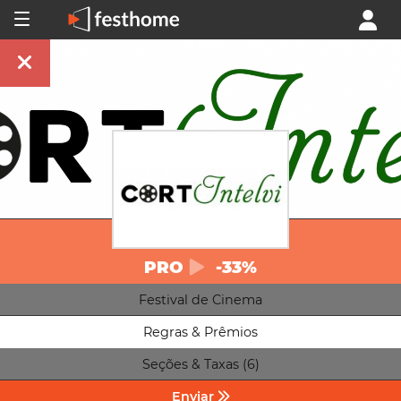
PRO
-33%
Festival de Cinema
Regras & Prêmios
Seções & Taxas (6)
Enviar