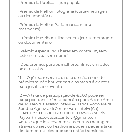
•Prêmio do Público — júri popular;
•Prêmio de Melhor Fotografia (curta-metragem
ou documentário);
•Prêmio de Melhor Performance (curta-
metragem);
•Prêmio de Melhor Trilha Sonora (curta-metragem
ou documentário);
• Prêmio especial: 'Mulheres em contraluz, sem
rosto, sem voz, sem nome';
• Dois prêmios para os melhores filmes enviados
pelas escolas.
11 — O júri se reserva o direito de não conceder
prêmios se não houver participantes suficientes
para justificar o evento.
12 — A taxa de participação de €5,00 pode ser
paga por transferência bancária para Ass.ne Amici
del Museo di Casasco Intelvi — Banca Popolare di
Sondrio Agenzia di Centro Valle Intelvi (Co) —
IBAN: IT73 J 05696 05680 000020825X63 ou via
Paypal (museo.casascointelvi@gmail.com).
Aqueles que inscreverem seus curtas-metragens
através do serviço Festhome podem pagar a taxa
diretamente a eles, que será então transferida