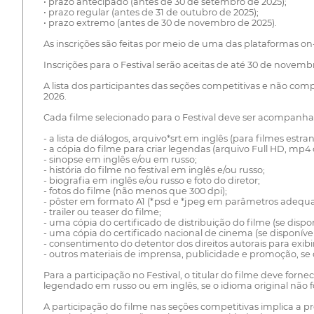
• prazo antecipado (antes de 30 de setembro de 2025);
• prazo regular (antes de 31 de outubro de 2025);
• prazo extremo (antes de 30 de novembro de 2025).
As inscrições são feitas por meio de uma das plataformas o
Inscrições para o Festival serão aceitas de até 30 de novemb
A lista dos participantes das seções competitivas e não compe
2026.
Cada filme selecionado para o Festival deve ser acompanha
- a lista de diálogos, arquivo*srt em inglês (para filmes est
- a cópia do filme para criar legendas (arquivo Full HD, mp4
- sinopse em inglês e/ou em russo;
- história do filme no festival em inglês e/ou russo;
- biografia em inglês e/ou russo e foto do diretor;
- fotos do filme (não menos que 300 dpi);
- pôster em formato A1 (*psd e *jpeg em parâmetros adequa
- trailer ou teaser do filme;
- uma cópia do certificado de distribuição do filme (se dispon
- uma cópia do certificado nacional de cinema (se disponível,
- consentimento do detentor dos direitos autorais para exibi
- outros materiais de imprensa, publicidade e promoção, se 
Para a participação no Festival, o titular do filme deve forn
legendado em russo ou em inglês, se o idioma original não f
A participação do filme nas seções competitivas implica a pr