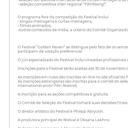
• seleção competitiva inter-regional “FilmRising!”.
O programa fora da competição do Festival inclui:
• longas-metragens e curtas-metragens;
• filmes animados;
•outros conteúdos de mídia, a critério do Comitê Organizador
O Festival “Golden Raven” se distingue pelo fato de os venc
participam da votação preferencial.
O júri especializado do Festival inclui cineastas profissionai
Inscrições para o Festival serão aceitas até 30 de novembro 
As inscrições em russo são inscritas on-line no site oficial d
As inscrições estrangeiras são inscritas para o comitê de s
international-arctic-film-festival).
A inscrição para as seções competitivas é gratuita.
O Comitê de Seleção do Festival tomará suas decisões finais
O diretor artístico do Festival é Philipp Abryutin.
A produtora principal do festival é Oksana Lakhno.