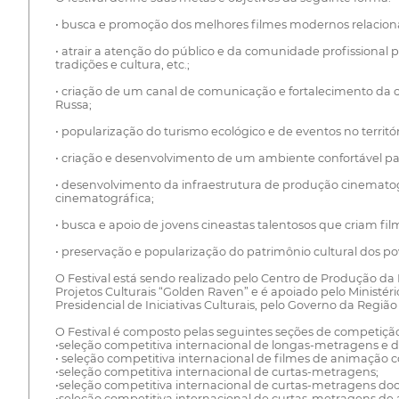
• busca e promoção dos melhores filmes modernos relacionad
• atrair a atenção do público e da comunidade profissional p
tradições e cultura, etc.;
• criação de um canal de comunicação e fortalecimento da c
Russa;
• popularização do turismo ecológico e de eventos no terri
• criação e desenvolvimento de um ambiente confortável p
• desenvolvimento da infraestrutura de produção cinemat
cinematográfica;
• busca e apoio de jovens cineastas talentosos que criam fil
• preservação e popularização do patrimônio cultural dos po
O Festival está sendo realizado pelo Centro de Produção da
Projetos Culturais “Golden Raven” e é apoiado pelo Minist
Presidencial de Iniciativas Culturais, pelo Governo da Re
O Festival é composto pelas seguintes seções de competiçã
•seleção competitiva internacional de longas-metragens e 
• seleção competitiva internacional de filmes de animação 
•seleção competitiva internacional de curtas-metragens;
•seleção competitiva internacional de curtas-metragens do
•seleção competitiva internacional de curtas-metragens de