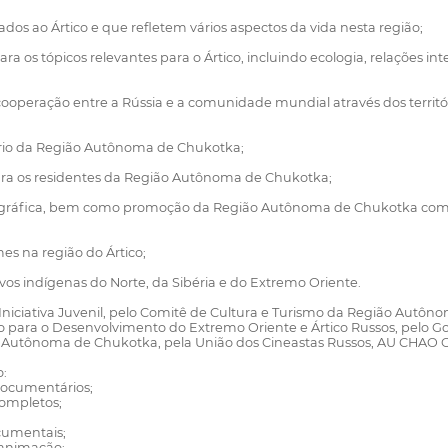
os ao Ártico e que refletem vários aspectos da vida nesta região;
ara os tópicos relevantes para o Ártico, incluindo ecologia, relações i
ooperação entre a Rússia e a comunidade mundial através dos territó
tório da Região Autônoma de Chukotka;
ara os residentes da Região Autônoma de Chukotka;
ográfica, bem como promoção da Região Autônoma de Chukotka como 
mes na região do Ártico;
vos indígenas do Norte, da Sibéria e do Extremo Oriente.
 Iniciativa Juvenil, pelo Comitê de Cultura e Turismo da Região Autô
ério para o Desenvolvimento do Extremo Oriente e Ártico Russos, pel
gião Autônoma de Chukotka, pela União dos Cineastas Russos, AU CHAO 
o:
documentários;
completos;
cumentais;
 animação;