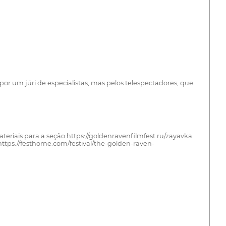
por um júri de especialistas, mas pelos telespectadores, que
 materiais para a seção https://goldenravenfilmfest.ru/zayavka.
(https://festhome.com/festival/the-golden-raven-