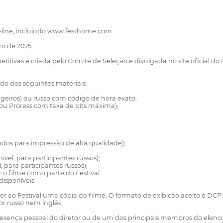
n-line, incluindo www.festhome.com.
ro de 2025.
titivas é criada pelo Comitê de Seleção e divulgada no site oficial do 
do dos seguintes materiais:
rangeiros) ou russo com código de hora exato;
 ou Proress com taxa de bits máxima);
dos para impressão de alta qualidade);
ível, para participantes russos);
 para participantes russos);
r o filme como parte do Festival
disponíveis.
ecer ao Festival uma cópia do filme. O formato de exibição aceito é DCP
or russo nem inglês.
esença pessoal do diretor ou de um dos principais membros do elenco do