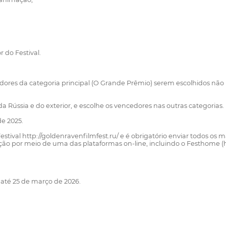
 do Festival.
edores da categoria principal (O Grande Prêmio) serem escolhidos não 
s da Rússia e do exterior, e escolhe os vencedores nas outras categorias.
de 2025.
o Festival http://goldenravenfilmfest.ru/ e é obrigatório enviar todos os
eleção por meio de uma das plataformas on-line, incluindo o Festhome 
 até 25 de março de 2026.