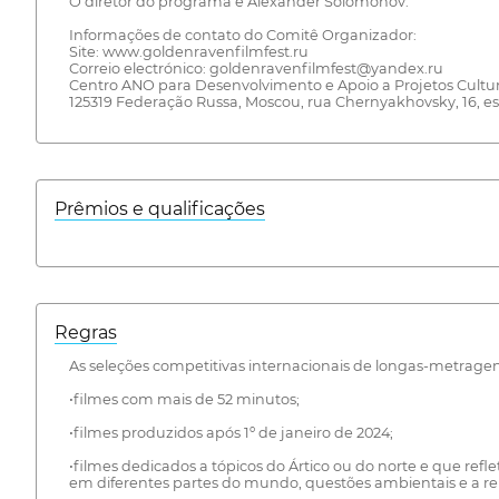
O diretor do programa é Alexander Solomonov.
Informações de contato do Comitê Organizador:
Site: www.goldenravenfilmfest.ru
Correio electrónico: goldenravenfilmfest@yandex.ru
Centro ANO para Desenvolvimento e Apoio a Projetos Cultu
125319 Federação Russa, Moscou, rua Chernyakhovsky, 16, esc
Prêmios e qualificações
Regras
As seleções competitivas internacionais de longas-metrage
•filmes com mais de 52 minutos;
•filmes produzidos após 1º de janeiro de 2024;
•filmes dedicados a tópicos do Ártico ou do norte e que re
em diferentes partes do mundo, questões ambientais e a r