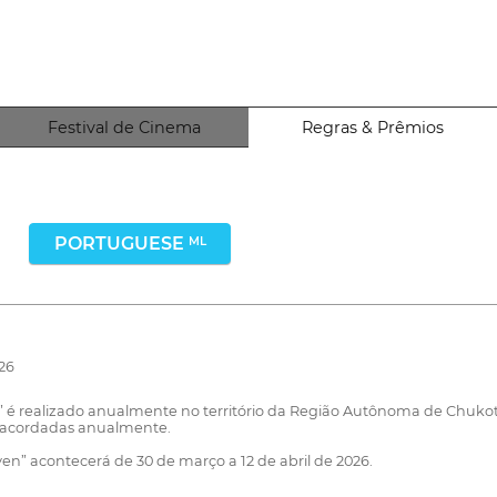
Festival de Cinema
Regras & Prêmios
PORTUGUESE
ML
026
” é realizado anualmente no território da Região Autônoma de Chukotk
o acordadas anualmente.
ven” acontecerá de 30 de março a 12 de abril de 2026.