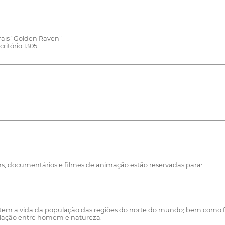
rais “Golden Raven”
ritório 1305
ns, documentários e filmes de animação estão reservadas para:
fletem a vida da população das regiões do norte do mundo; bem como fi
elação entre homem e natureza.