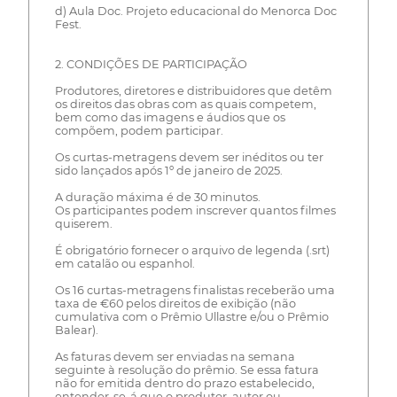
d) Aula Doc. Projeto educacional do Menorca Doc
Fest.
2. CONDIÇÕES DE PARTICIPAÇÃO
Produtores, diretores e distribuidores que detêm
os direitos das obras com as quais competem,
bem como das imagens e áudios que os
compõem, podem participar.
Os curtas-metragens devem ser inéditos ou ter
sido lançados após 1º de janeiro de 2025.
A duração máxima é de 30 minutos.
Os participantes podem inscrever quantos filmes
quiserem.
É obrigatório fornecer o arquivo de legenda (.srt)
em catalão ou espanhol.
Os 16 curtas-metragens finalistas receberão uma
taxa de €60 pelos direitos de exibição (não
cumulativa com o Prêmio Ullastre e/ou o Prêmio
Balear).
As faturas devem ser enviadas na semana
seguinte à resolução do prêmio. Se essa fatura
não for emitida dentro do prazo estabelecido,
entender-se-á que o produtor, autor ou