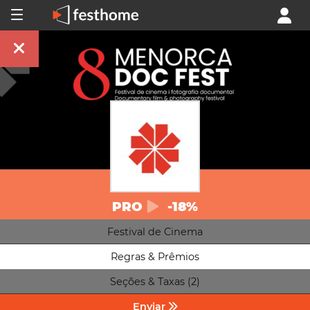
PRO
-18%
Festival de Cinema
Regras & Prêmios
Seções & Taxas (2)
Enviar