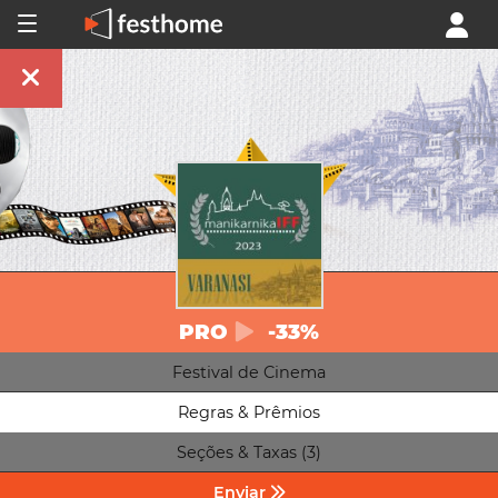
PRO
-33%
Festival de Cinema
Regras & Prêmios
Seções & Taxas (3)
Enviar