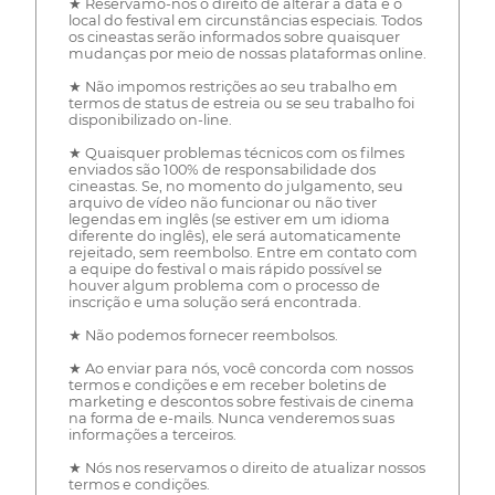
★ Reservamo-nos o direito de alterar a data e o
local do festival em circunstâncias especiais. Todos
os cineastas serão informados sobre quaisquer
mudanças por meio de nossas plataformas online.
★ Não impomos restrições ao seu trabalho em
termos de status de estreia ou se seu trabalho foi
disponibilizado on-line.
★ Quaisquer problemas técnicos com os filmes
enviados são 100% de responsabilidade dos
cineastas. Se, no momento do julgamento, seu
arquivo de vídeo não funcionar ou não tiver
legendas em inglês (se estiver em um idioma
diferente do inglês), ele será automaticamente
rejeitado, sem reembolso. Entre em contato com
a equipe do festival o mais rápido possível se
houver algum problema com o processo de
inscrição e uma solução será encontrada.
★ Não podemos fornecer reembolsos.
★ Ao enviar para nós, você concorda com nossos
termos e condições e em receber boletins de
marketing e descontos sobre festivais de cinema
na forma de e-mails. Nunca venderemos suas
informações a terceiros.
★ Nós nos reservamos o direito de atualizar nossos
termos e condições.