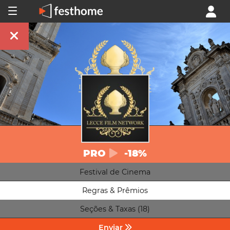
PRO
-18%
Festival de Cinema
Regras & Prêmios
Seções & Taxas (18)
Enviar