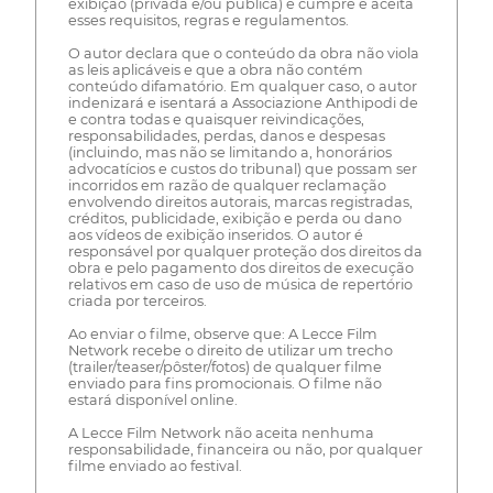
exibição (privada e/ou pública) e cumpre e aceita
esses requisitos, regras e regulamentos.
O autor declara que o conteúdo da obra não viola
as leis aplicáveis e que a obra não contém
conteúdo difamatório. Em qualquer caso, o autor
indenizará e isentará a Associazione Anthipodi de
e contra todas e quaisquer reivindicações,
responsabilidades, perdas, danos e despesas
(incluindo, mas não se limitando a, honorários
advocatícios e custos do tribunal) que possam ser
incorridos em razão de qualquer reclamação
envolvendo direitos autorais, marcas registradas,
créditos, publicidade, exibição e perda ou dano
aos vídeos de exibição inseridos. O autor é
responsável por qualquer proteção dos direitos da
obra e pelo pagamento dos direitos de execução
relativos em caso de uso de música de repertório
criada por terceiros.
Ao enviar o filme, observe que: A Lecce Film
Network recebe o direito de utilizar um trecho
(trailer/teaser/pôster/fotos) de qualquer filme
enviado para fins promocionais. O filme não
estará disponível online.
A Lecce Film Network não aceita nenhuma
responsabilidade, financeira ou não, por qualquer
filme enviado ao festival.