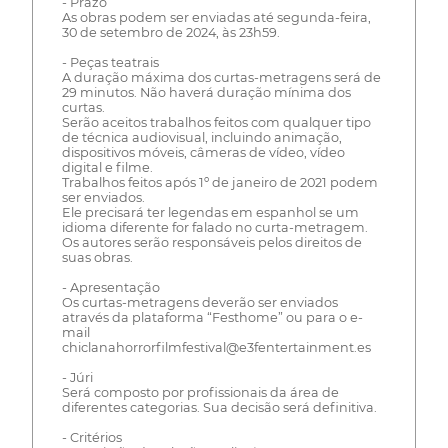
- Prazo
As obras podem ser enviadas até segunda-feira,
30 de setembro de 2024, às 23h59.
- Peças teatrais
A duração máxima dos curtas-metragens será de
29 minutos. Não haverá duração mínima dos
curtas.
Serão aceitos trabalhos feitos com qualquer tipo
de técnica audiovisual, incluindo animação,
dispositivos móveis, câmeras de vídeo, vídeo
digital e filme.
Trabalhos feitos após 1º de janeiro de 2021 podem
ser enviados.
Ele precisará ter legendas em espanhol se um
idioma diferente for falado no curta-metragem.
Os autores serão responsáveis pelos direitos de
suas obras.
- Apresentação
Os curtas-metragens deverão ser enviados
através da plataforma “Festhome” ou para o e-
mail
chiclanahorrorfilmfestival@e3fentertainment.es
- Júri
Será composto por profissionais da área de
diferentes categorias. Sua decisão será definitiva.
- Critérios