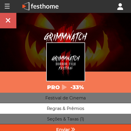
PRO
-33%
Festival de Cinema
Regras & Prêmios
Seções & Taxas (1)
Enviar