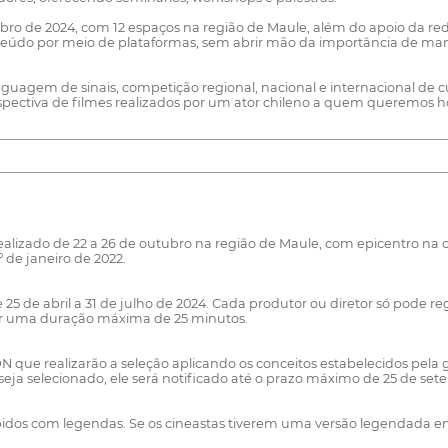
o de 2024, com 12 espaços na região de Maule, além do apoio da rede
do por meio de plataformas, sem abrir mão da importância de manter 
agem de sinais, competição regional, nacional e internacional de cur
rospectiva de filmes realizados por um ator chileno a quem queremos 
realizado de 22 a 26 de outubro na região de Maule, com epicentro na
 de janeiro de 2022.
25 de abril a 31 de julho de 2024. Cada produtor ou diretor só pode re
r uma duração máxima de 25 minutos.
ue realizarão a seleção aplicando os conceitos estabelecidos pela g
eja selecionado, ele será notificado até o prazo máximo de 25 de set
os com legendas. Se os cineastas tiverem uma versão legendada em esp