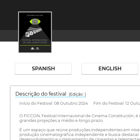
SPANISH
ENGLISH
Descrição do festival
(Edição: )
Início do Festival: 08 Outubro 2024 Fim do Festival: 12 Out
O FICCON, Festival Internacional de Cinema Constitución, 
grandes projeções a médio e longo prazo.
É um espaço que reúne produções independentes em nível lo
produção cinematográfica independente e busca destacar 
desenvolvimento e o treinamento de cineastas e telespectad