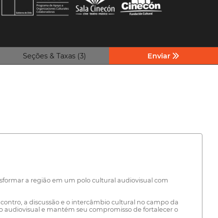
Seções & Taxas (3)
Enviar
sformar a região em um polo cultural audiovisual com
ontro, a discussão e o intercâmbio cultural no campo da
o audiovisual e mantém seu compromisso de fortalecer o