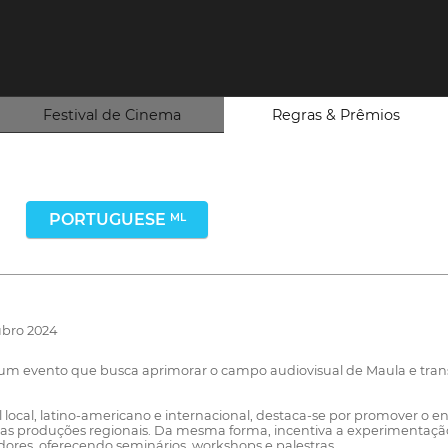
Festival de Cinema
Regras & Prêmios
PORTUGUESE
ML
ubro 2024
é um evento que busca aprimorar o campo audiovisual de Maula e tran
cal, latino-americano e internacional, destaca-se por promover o enc
as produções regionais. Da mesma forma, incentiva a experimentaçã
ores, oferecendo seminários, workshops e palestras.