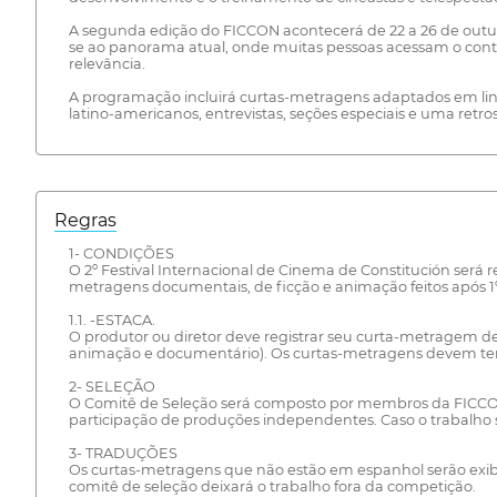
A segunda edição do FICCON acontecerá de 22 a 26 de outubr
se ao panorama atual, onde muitas pessoas acessam o conteú
relevância.
A programação incluirá curtas-metragens adaptados em lingu
latino-americanos, entrevistas, seções especiais e uma ret
Regras
1- CONDIÇÕES
O 2º Festival Internacional de Cinema de Constitución será 
metragens documentais, de ficção e animação feitos após 1º
1.1. -ESTACA.
O produtor ou diretor deve registrar seu curta-metragem de 
animação e documentário). Os curtas-metragens devem te
2- SELEÇÃO
O Comitê de Seleção será composto por membros da FICCON q
participação de produções independentes. Caso o trabalho s
3- TRADUÇÕES
Os curtas-metragens que não estão em espanhol serão exibid
comitê de seleção deixará o trabalho fora da competição.