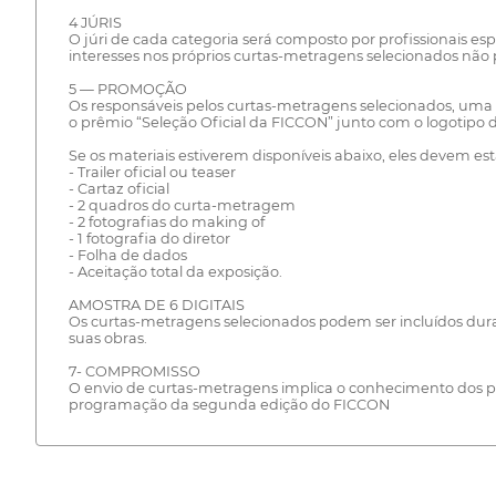
4 JÚRIS
O júri de cada categoria será composto por profissionais e
interesses nos próprios curtas-metragens selecionados não pa
5 — PROMOÇÃO
Os responsáveis pelos curtas-metragens selecionados, uma 
o prêmio “Seleção Oficial da FICCON” junto com o logotipo do
Se os materiais estiverem disponíveis abaixo, eles devem e
- Trailer oficial ou teaser
- Cartaz oficial
- 2 quadros do curta-metragem
- 2 fotografias do making of
- 1 fotografia do diretor
- Folha de dados
- Aceitação total da exposição.
AMOSTRA DE 6 DIGITAIS
Os curtas-metragens selecionados podem ser incluídos duran
suas obras.
7- COMPROMISSO
O envio de curtas-metragens implica o conhecimento dos po
programação da segunda edição do FICCON