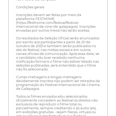
Condições gerais
Inscrições devem ser feitas por meio da
plataforma FESTHOME
(https://festhome.com/festival/festival-
internacional-de-cine-de-galapagos). Inscrições
enviadas por outros meios não serão aceitas.
Os resultados da Seleção Oficial serão anunciados
por escrito aos participantes a partir de 20 de
outubro de 2025 e também serão publicados no
site do festival, nas mídias sociais e em outros
canais oficiais de comunicação. Após essa data, se
o candidato não tiver recebido nenhuma
notificação formal e o filme não estiver listado nas
seleções publicadas, será entendido que o filme
não foi selecionado.
Curtas-metragens e longas-metragens
devidamente inscritos não podem ser retirados da
programação do Festival Internacional de Cinema
de Galápagos.
Todos os filmes enviados e/ou selecionados
oficialmente concedem ao festival os direitos não
exclusivos de reproduzir o filme total ou
parcialmente, sempre creditando o (s) autor (es),
em exibições gratuitas - sejam físicas, virtuais ou
em qualquer outro formato que o Festival