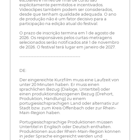
escolares e filmes de final de curso são
explicitamente permitidos e incentivados.
Videoclipes também podem ser considerados,
desde que tenham qualidade adequada. O ano
de produção não é um fator decisivo para a
participação na edição atual do festival.
O prazo de inscrição termina em 1 de agosto de
2026. Os responsáveis pelos curtas-metragens
selecionados serão notificados até 1 de novembro
de 2026. O festival terá lugar em janeiro de 2027.
---------------------------------------
DE:
Der eingereichte Kurzfilm muss eine Laufzeit von
unter 20 Minuten haben. Er muss einen
sprachlichen Bezug (Dialoge, Untertitel) oder
einen produktionsbezogenen Bezug (Drehort,
Produktion, Handlung) zu einem
portugiesischsprachigen Land oder alternativ zur
Stadt bzw. zum Kreis Offenbach oder zur Rhein-
Main-Region haben.
Portugiesischsprachige Produktionen müssen
Untertitel in Englisch oder Deutsch enthalten.
Produktionen aus der Rhein-Main-Region können
in jeder Sprache eingereicht werden und