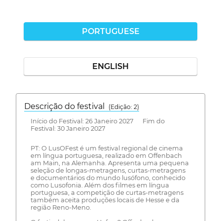
PORTUGUESE
ENGLISH
Descrição do festival
(Edição: 2)
Início do Festival: 26 Janeiro 2027 Fim do
Festival: 30 Janeiro 2027
PT: O LusOFest é um festival regional de cinema
em língua portuguesa, realizado em Offenbach
am Main, na Alemanha. Apresenta uma pequena
seleção de longas-metragens, curtas-metragens
e documentários do mundo lusófono, conhecido
como Lusofonia. Além dos filmes em língua
portuguesa, a competição de curtas-metragens
também aceita produções locais de Hesse e da
região Reno-Meno.