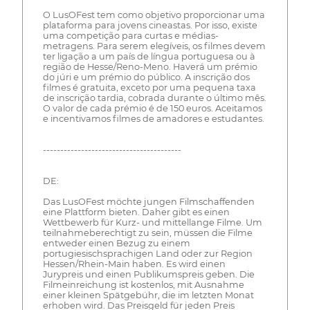
O LusOFest tem como objetivo proporcionar uma
plataforma para jovens cineastas. Por isso, existe
uma competição para curtas e médias-
metragens. Para serem elegíveis, os filmes devem
ter ligação a um país de língua portuguesa ou à
região de Hesse/Reno-Meno. Haverá um prémio
do júri e um prémio do público. A inscrição dos
filmes é gratuita, exceto por uma pequena taxa
de inscrição tardia, cobrada durante o último mês.
O valor de cada prémio é de 150 euros. Aceitamos
e incentivamos filmes de amadores e estudantes.
----------------------------------------
DE:
Das LusOFest möchte jungen Filmschaffenden
eine Plattform bieten. Daher gibt es einen
Wettbewerb für Kurz- und mittellange Filme. Um
teilnahmeberechtigt zu sein, müssen die Filme
entweder einen Bezug zu einem
portugiesischsprachigen Land oder zur Region
Hessen/Rhein-Main haben. Es wird einen
Jurypreis und einen Publikumspreis geben. Die
Filmeinreichung ist kostenlos, mit Ausnahme
einer kleinen Spätgebühr, die im letzten Monat
erhoben wird. Das Preisgeld für jeden Preis