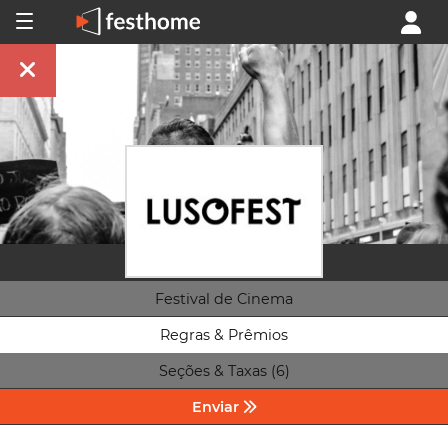
Festival de Cinema
Regras & Prêmios
Seções & Taxas (6)
Enviar