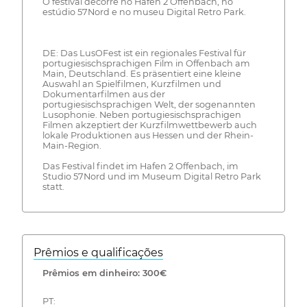
O festival decorre no Hafen 2 Offenbach, no
estúdio 57Nord e no museu Digital Retro Park.
DE: Das LusOFest ist ein regionales Festival für
portugiesischsprachigen Film in Offenbach am
Main, Deutschland. Es präsentiert eine kleine
Auswahl an Spielfilmen, Kurzfilmen und
Dokumentarfilmen aus der
portugiesischsprachigen Welt, der sogenannten
Lusophonie. Neben portugiesischsprachigen
Filmen akzeptiert der Kurzfilmwettbewerb auch
lokale Produktionen aus Hessen und der Rhein-
Main-Region.
Das Festival findet im Hafen 2 Offenbach, im
Studio 57Nord und im Museum Digital Retro Park
statt.
Prêmios e qualificações
Prêmios em dinheiro: 300€
PT: