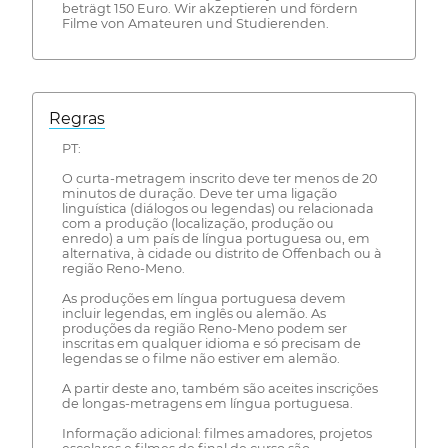
beträgt 150 Euro. Wir akzeptieren und fördern
Filme von Amateuren und Studierenden.
Regras
PT:
O curta-metragem inscrito deve ter menos de 20
minutos de duração. Deve ter uma ligação
linguística (diálogos ou legendas) ou relacionada
com a produção (localização, produção ou
enredo) a um país de língua portuguesa ou, em
alternativa, à cidade ou distrito de Offenbach ou à
região Reno-Meno.
As produções em língua portuguesa devem
incluir legendas, em inglês ou alemão. As
produções da região Reno-Meno podem ser
inscritas em qualquer idioma e só precisam de
legendas se o filme não estiver em alemão.
A partir deste ano, também são aceites inscrições
de longas-metragens em língua portuguesa.
Informação adicional: filmes amadores, projetos