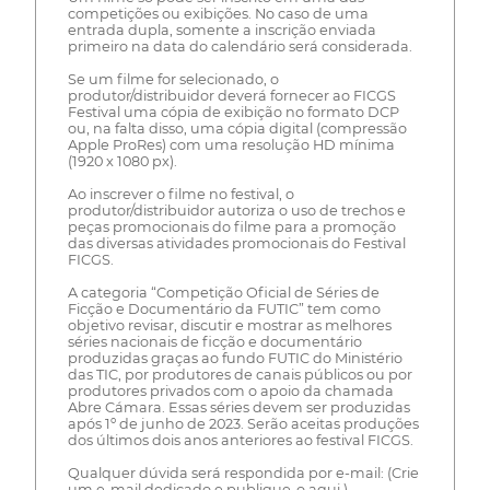
competições ou exibições. No caso de uma
entrada dupla, somente a inscrição enviada
primeiro na data do calendário será considerada.
Se um filme for selecionado, o
produtor/distribuidor deverá fornecer ao FICGS
Festival uma cópia de exibição no formato DCP
ou, na falta disso, uma cópia digital (compressão
Apple ProRes) com uma resolução HD mínima
(1920 x 1080 px).
Ao inscrever o filme no festival, o
produtor/distribuidor autoriza o uso de trechos e
peças promocionais do filme para a promoção
das diversas atividades promocionais do Festival
FICGS.
A categoria “Competição Oficial de Séries de
Ficção e Documentário da FUTIC” tem como
objetivo revisar, discutir e mostrar as melhores
séries nacionais de ficção e documentário
produzidas graças ao fundo FUTIC do Ministério
das TIC, por produtores de canais públicos ou por
produtores privados com o apoio da chamada
Abre Cámara. Essas séries devem ser produzidas
após 1º de junho de 2023. Serão aceitas produções
dos últimos dois anos anteriores ao festival FICGS.
Qualquer dúvida será respondida por e-mail: (Crie
um e-mail dedicado e publique-o aqui.)