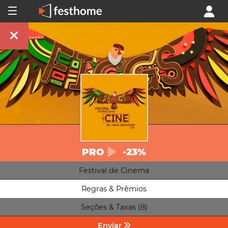
PRO
-23%
Festival de Cinema
Regras & Prêmios
Seções & Taxas (8)
Enviar