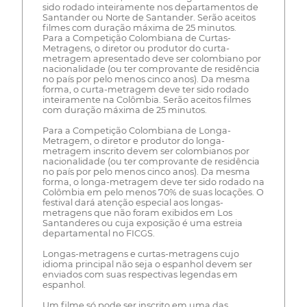
sido rodado inteiramente nos departamentos de
Santander ou Norte de Santander. Serão aceitos
filmes com duração máxima de 25 minutos.
Para a Competição Colombiana de Curtas-
Metragens, o diretor ou produtor do curta-
metragem apresentado deve ser colombiano por
nacionalidade (ou ter comprovante de residência
no país por pelo menos cinco anos). Da mesma
forma, o curta-metragem deve ter sido rodado
inteiramente na Colômbia. Serão aceitos filmes
com duração máxima de 25 minutos.
Para a Competição Colombiana de Longa-
Metragem, o diretor e produtor do longa-
metragem inscrito devem ser colombianos por
nacionalidade (ou ter comprovante de residência
no país por pelo menos cinco anos). Da mesma
forma, o longa-metragem deve ter sido rodado na
Colômbia em pelo menos 70% de suas locações. O
festival dará atenção especial aos longas-
metragens que não foram exibidos em Los
Santanderes ou cuja exposição é uma estreia
departamental no FICGS.
Longas-metragens e curtas-metragens cujo
idioma principal não seja o espanhol devem ser
enviados com suas respectivas legendas em
espanhol.
Um filme só pode ser inscrito em uma das