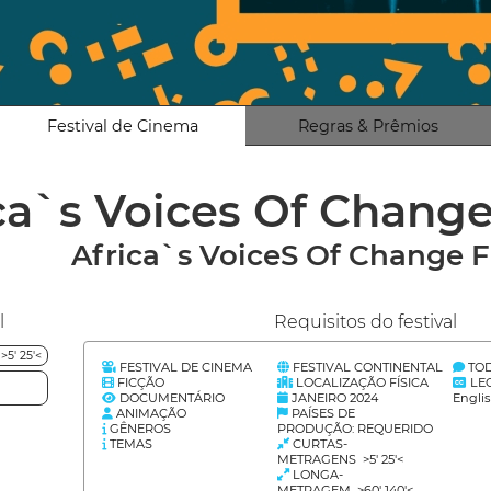
Festival de Cinema
Regras & Prêmios
ca`s Voices Of Change
Africa`s VoiceS Of Change F
l
Requisitos do festival
5' 25'<
FESTIVAL DE CINEMA
FESTIVAL CONTINENTAL
TOD
FICÇÃO
LOCALIZAÇÃO FÍSICA
LE
DOCUMENTÁRIO
JANEIRO 2024
Engli
ANIMAÇÃO
PAÍSES DE
GÊNEROS
PRODUÇÃO: REQUERIDO
TEMAS
CURTAS-
METRAGENS >5' 25'<
LONGA-
METRAGEM >60' 140'<