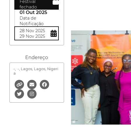
Festival
fechado
01 Out 2025
Data de
Notificação
28 Nov 2025
29 Nov 2025
Endereço
-,
-, Lagos, Lagos, Nigeri
a