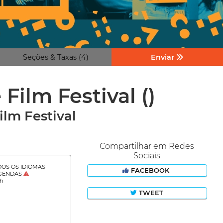
Seções & Taxas (4)
Enviar
 Film Festival
()
ilm Festival
Compartilhar em Redes
Sociais
OS OS IDIOMAS
FACEBOOK
GENDAS
sh
TWEET