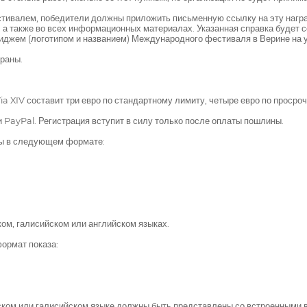
естивалем, победители должны приложить письменную ссылку на эту нагр
 а также во всех информационных материалах. Указанная справка будет с
джем (логотипом и названием) Международного фестиваля в Верине на ул
браны.
a XIV составит три евро по стандартному лимиту, четыре евро по просроч
 PayPal. Регистрация вступит в силу только после оплаты пошлины.
ны в следующем формате:
ом, галисийском или английском языках.
ормат показа:
ском или галисийском языке должны быть представлены со встроенными 