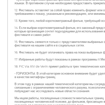
языках. В противном случае необходимо предоставить прикреп
12. Фестиваль оставляет за собой право изменить формат или
требованиям к показу, указанным в рекомендациях, или минима
13. Кроме того, любой короткометражный фильм, требующий особ
14. Если выбран короткометражный фильм, его законный предст
которые организация сочтет подходящими для использования 
фестиваля и самих работ.
15. Фестиваль свяжется только с представителями выбранных 
фестиваля на нашем сайте и в социальных сетях.
16. Фестиваль не будет оплачивать права на показ выбранных 
17. Избранные работы будут показаны в рамках программы X Ме
18. FIC Via XIV de Verín примет работы в трех тематических кат
• ГОРИЗОНТЫ. В этой категории основное внимание будет удел
в качестве метафоры границ.
В этом году в рамках нашей тематической категории мы соср
связанным с ограничениями человеческого разума, психологич
побуждает нас исследовать новые области сознания.
Мы ищем работы, посвященные сложности ментальных границ. О
посвященных человеческой психике, до фильмов, бросающих в