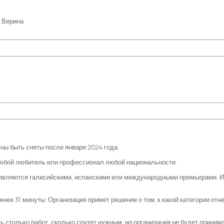
ы Верина
ы быть сняты после января 2024 года.
е любой любитель или профессионал любой национальности.
и являются галисийскими, испанскими или международными премьерами. И
е 31 минуты. Организация примет решение о том, к какой категории отн
 столько работ, сколько сочтет нужным, но организация не будет приним