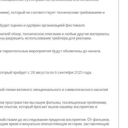
ием), который не соответствует техническим требованиям и
 будет оценен и одобрен организацией фестиваля.
аткий обзор, техническое описание и любые другие материалы,
жны разрешить использование трейлера для рекламы
же параллельные мероприятия будут объявлены до начала
орый пройдет с 28 августа по 6 сентября 2025 года.
мой линии великого эмоционального и символического насилия
 этом пространстве мы ищем фильмы, посвященные проблемам,
же опытом, который бросает вызов нашему восприятию и
тройствами до исследования пределов восприятия. От фильмов,
ищем яркие и визуально впечатляющие истории, заставляющие