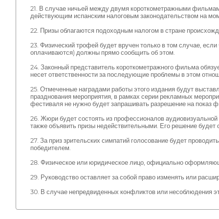
21. В случае ничьей между двумя короткометражными фильмам
действующим испанским налоговым законодательством на моме
22. Призы облагаются подоходным налогом в стране происхожд
23. Физический трофей будет вручен только в том случае, есл
оплачиваются) должны прямо сообщить об этом.
24. Законный представитель короткометражного фильма обязуе
несет ответственности за последующие проблемы в этом отнош
25. Отмеченные наградами работы этого издания будут выстав
празднования мероприятия, в рамках серии рекламных мероприя
фестиваля не нужно будет запрашивать разрешение на показ фи
26. Жюри будет состоять из профессионалов аудиовизуальной 
также объявить призы недействительными. Его решение будет 
27. За приз зрительских симпатий голосование будет проводит
победителем.
28. Физическое или юридическое лицо, официально оформляюще
29. Руководство оставляет за собой право изменять или расшир
30. В случае непредвиденных конфликтов или несоблюдения эти