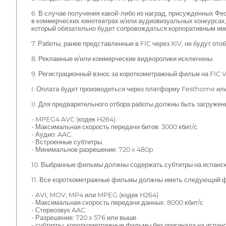
6. В случае получения какой-либо из наград, присужденных Ф
в коммерческих кинотеатрах и/или аудиовизуальных конкурсах,
который обязательно будет сопровождаться корпоративным ими
7. Работы, ранее представленные в FIC через XIV, не будут ото
8. Рекламные и/или коммерческие видеоролики исключены.
9. Регистрационный взнос за короткометражный фильм на FIC Vi
I. Оплата будет производиться через платформу Festhome или
II. Для предварительного отбора работы должны быть загруже
- MPEG4 AVC (кодек H264).
- Максимальная скорость передачи битов: 3000 кбит/с.
- Аудио: AAC.
- Встроенные субтитры.
- Минимальное разрешение: 720 x 480p.
10. Выбранные фильмы должны содержать субтитры на испанск
11. Все короткометражные фильмы должны иметь следующий ф
- AVI, MOV, MP4 или MPEG (кодек H264)
- Максимальная скорость передачи данных: 8000 кбит/с
- Стереозвук AAC.
- Разрешение: 720 x 576 или выше.
- субтитры: короткометражные фильмы без оригинала на испан