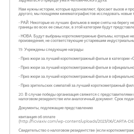
задуматься о природе ума и человеческого духа.
Нам нужны истории, которые вдохновляют, бросают вызов и про
другого, мы поощряем кинематографистов исследовать новые 
• РАЙ. Некоторые из лучших фильмов в мире сняты на берегу не
границы во всех ее смыслах, в этой категории будут предста
• НОВА. Будут выбраны короткометражные фильмы, которые не с
произведения, не соответствующие устаревшим индустриальн
19. Учреждены следующие награды:
• Приз жюри за лучший короткометражный фильм в категории «
• Приз жюри за лучший короткометражный фильм в официальной
• Приз жюри за лучший короткометражный фильм в официальной
• Приз зрительских симпатий за лучший короткометражный филь
20. В случае победы организация свяжется с представителями
налоговом резидентстве или аналогичный документ. Срок подач
Документы, подлежащие представлению
квитанция об оплате
(http://ficviaxiv.com/wp-content/uploads/2023/06/CARTA-D
Свидетельство о налоговом резидентстве (если короткометраж