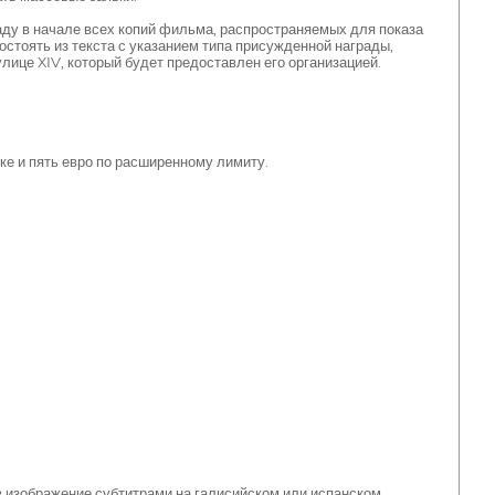
аду в начале всех копий фильма, распространяемых для показа
остоять из текста с указанием типа присужденной награды,
ице XIV, который будет предоставлен его организацией.
ке и пять евро по расширенному лимиту.
в изображение субтитрами на галисийском или испанском