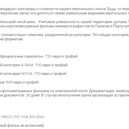
воцируют разговоры о сложности нашего ментального опыта. Будь то пов
творческие области и делиться своим уникальным видением ментальных г
большой тихой реки... Учитывая уникальность нашей территории, долины 
влены короткометражные фильмы кинематографистов из Галисии и Португал
оответствуют тематике, разделенной на категории. Это общая категория
ым форматам.
Официальные горизонты»: 750 евро и трофей.
 категории A RAIA: 750 евро и трофей.
 категории NOVA: 750 евро и трофей.
м: 600 евро и трофей.
 короткометражных фильмов по электронной почте. Документация, необход
и документов: 30 дней. В случае неполучения приза организация оставляе
E-PAGO_FIC-VIA-XIV.doc)
ный фильм не испанский)