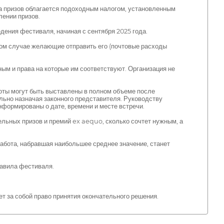
а призов облагается подоходным налогом, установленным
ении призов.
ения фестиваля, начиная с сентября 2025 года.
вном случае желающие отправить его (почтовые расходы
ым и права на которые им соответствуют. Организация не
боты могут быть выставлены в полном объеме после
ельно назначая законного представителя. Руководству
нформированы о дате, времени и месте встречи.
льных призов и премий ex aequo, сколько сочтет нужным, а
Работа, набравшая наибольшее среднее значение, станет
равила фестиваля.
т за собой право принятия окончательного решения.