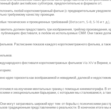
ленный файл английских субтитров, предпочтительно в формате srt.
 отклонить любой короткометражный фильм (с предварительным уведомлен
льно требуемому качеству проекции.
ых технических и проекционных требований (Betacam, S-8, S-16 и т. д.),
авитель должен предоставить три изображения, трейлер произведения, кр
в публикациях фестиваля, в любом из используемых СМИ. Они также дол
фильмов. Расписание показов каждого короткометражного фильма, а так
фильмов.
ждународного фестиваля короткометражных фильмов Via XIV в Верине, кот
егориях:
ено идее горизонта как воображаемой и невидимой, далекой и недостижи
едоточимся на изучении ментальных границ с помощью кинематографа. В
ескими и эмоциональными барьерами, с которыми мы сталкиваемся, а так
ни могут затрагивать широкий круг тем: от борьбы с психическими расс
ызов традиционным представлениям о реальности. В конечном итоге мы 