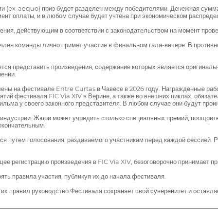
и (ex-aequo) приз будет разделен между победителями. Денежная сумм
нт оплаты, и в любом случае будет учтена при экономическом распредел
ения, действующим в соответствии с законодательством на момент провед
и член команды лично примет участие в финальном гала-вечере. В проти
тся представить произведения, содержание которых является оригинальн
ении.
лены на фестивале Entre Curtas в Чавесе в 2026 году. Награжденные ра
тий фестиваля FIC Via XIV в Верине, а также во внешних циклах, обязат
льма у своего законного представителя. В любом случае они будут прои
индустрии. Жюри может учредить столько специальных премий, поощрите
окончательным.
ься путем голосования, раздаваемого участникам перед каждой сессией. 
е регистрацию произведения в FIC Via XIV, безоговорочно принимает п
ять правила участия, публикуя их до начала фестиваля.
х правил руководство Фестиваля сохраняет свой суверенитет и оставляе