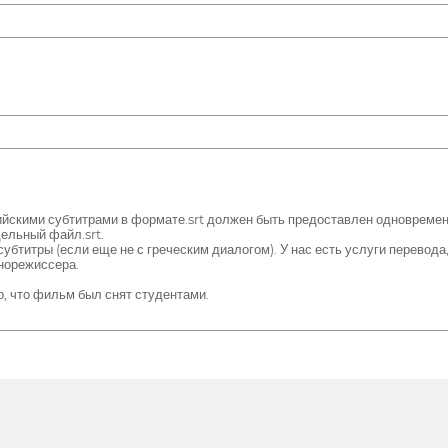
ийскими субтитрами в формате.srt должен быть предоставлен одновреме
дельный файл.srt.
бтитры (если еще не с греческим диалогом). У нас есть услуги перевода
норежиссера.
, что фильм был снят студентами.