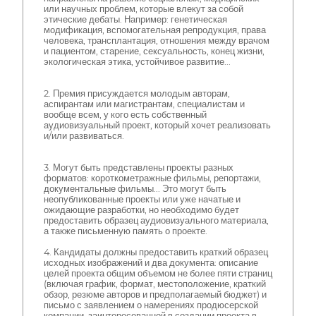
или научных проблем, которые влекут за собой
этические дебаты. Например: генетическая
модификация, вспомогательная репродукция, права
человека, трансплантация, отношения между врачом
и пациентом, старение, сексуальность, конец жизни,
экологическая этика, устойчивое развитие...
2. Премия присуждается молодым авторам,
аспирантам или магистрантам, специалистам и
вообще всем, у кого есть собственный
аудиовизуальный проект, который хочет реализовать
и/или развиваться.
3. Могут быть представлены проекты разных
форматов: короткометражные фильмы, репортажи,
документальные фильмы... Это могут быть
неопубликованные проекты или уже начатые и
ожидающие разработки, но необходимо будет
предоставить образец аудиовизуального материала,
а также письменную память о проекте.
4. Кандидаты должны предоставить краткий образец
исходных изображений и два документа: описание
целей проекта общим объемом не более пяти страниц
(включая график, формат, местоположение, краткий
обзор, резюме авторов и предполагаемый бюджет) и
письмо с заявлением о намерениях продюсерской
компании, заинтересованной в создании проекта в