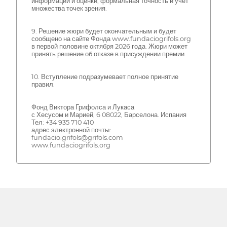
информации и оценки, формальная точность и учет
множества точек зрения.
9. Решение жюри будет окончательным и будет
сообщено на сайте Фонда www.fundaciogrifols.org
в первой половине октября 2026 года. Жюри может
принять решение об отказе в присуждении премии.
10. Вступление подразумевает полное принятие
правил.
Фонд Виктора Грифолса и Лукаса
с Хесусом и Марией, 6 08022, Барселона. Испания
Тел: +34 935 710 410
адрес электронной почты:
fundacio.grifols@grifols.com
www.fundaciogrifols.org