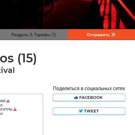
Разделы & Тарифы (1)
Отправить
tos
(15)
ival
Поделиться в социальных сетях
FACEBOOK
ЫКИ
sh
БТИТРЫ
TWEET
sh