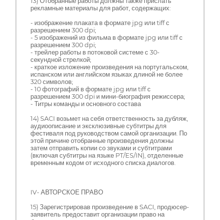
13) Отобранные работы должны также прислать
рекламные материалы для работ, содержащих:
- изображение плаката в формате jpg или tiff с
разрешением 300 dpi;
- 5 изображений из фильма в формате jpg или tiff с
разрешением 300 dpi;
- трейлер работы в потоковой системе с 30-
секундной стрелкой;
- краткое изложение произведения на португальском,
испанском или английском языках длиной не более
320 символов;
- 10 фотографий в формате jpg или tiff с
разрешением 300 dpi и мини-биография режиссера;
- Титры команды и основного состава
14) SACI возьмет на себя ответственность за дубляж,
аудиоописание и эксклюзивные субтитры для
фестиваля под руководством самой организации. По
этой причине отобранные произведения должны
затем отправить копии со звуками и субтитрами
(включая субтитры на языке PT/ES/IN), отделенные
временным кодом от исходного списка диалогов.
IV- АВТОРСКОЕ ПРАВО
15) Зарегистрировав произведение в SACI, продюсер-
заявитель предоставит организации право на