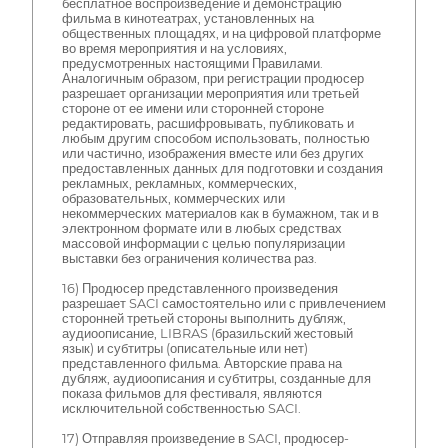
бесплатное воспроизведение и демонстрацию
фильма в кинотеатрах, установленных на
общественных площадях, и на цифровой платформе
во время мероприятия и на условиях,
предусмотренных настоящими Правилами.
Аналогичным образом, при регистрации продюсер
разрешает организации мероприятия или третьей
стороне от ее имени или сторонней стороне
редактировать, расшифровывать, публиковать и
любым другим способом использовать, полностью
или частично, изображения вместе или без других
предоставленных данных для подготовки и создания
рекламных, рекламных, коммерческих,
образовательных, коммерческих или
некоммерческих материалов как в бумажном, так и в
электронном формате или в любых средствах
массовой информации с целью популяризации
выставки без ограничения количества раз.
16) Продюсер представленного произведения
разрешает SACI самостоятельно или с привлечением
сторонней третьей стороны выполнить дубляж,
аудиоописание, LIBRAS (бразильский жестовый
язык) и субтитры (описательные или нет)
представленного фильма. Авторские права на
дубляж, аудиоописания и субтитры, созданные для
показа фильмов для фестиваля, являются
исключительной собственностью SACI.
17) Отправляя произведение в SACI, продюсер-