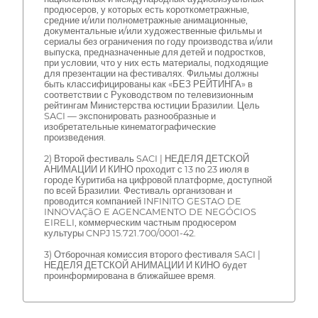
продюсеров, у которых есть короткометражные,
средние и/или полнометражные анимационные,
документальные и/или художественные фильмы и
сериалы без ограничения по году производства и/или
выпуска, предназначенные для детей и подростков,
при условии, что у них есть материалы, подходящие
для презентации на фестивалях. Фильмы должны
быть классифицированы как «БЕЗ РЕЙТИНГА» в
соответствии с Руководством по телевизионным
рейтингам Министерства юстиции Бразилии. Цель
SACI — экспонировать разнообразные и
изобретательные кинематографические
произведения.
2) Второй фестиваль SACI | НЕДЕЛЯ ДЕТСКОЙ
АНИМАЦИИ И КИНО проходит с 13 по 23 июля в
городе Куритиба на цифровой платформе, доступной
по всей Бразилии. Фестиваль организован и
проводится компанией INFINITO GESTAO DE
INNOVAÇãO E AGENCAMENTO DE NEGÓCIOS
EIRELI, коммерческим частным продюсером
культуры CNPJ 15.721.700/0001-42.
3) Отборочная комиссия второго фестиваля SACI |
НЕДЕЛЯ ДЕТСКОЙ АНИМАЦИИ И КИНО будет
проинформирована в ближайшее время.