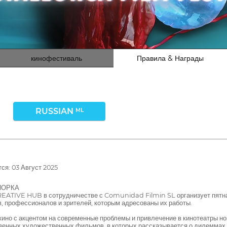
кинофестиваль
Правила & Награды
RUSSIAN
ML
я: 03 Август 2025
ЙОРКА
VE HUB в сотрудничестве с Comunidad Filmin SL организует пятна
 профессионалов и зрителей, которым адресованы их работы.
ино с акцентом на современные проблемы и привлечение в кинотеатры н
енных художественных фильмов, в которых рассказывается о дилеммах, 