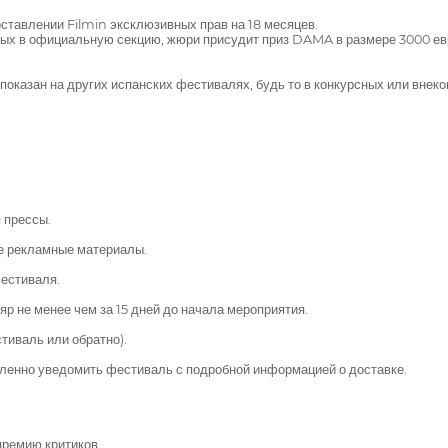
ставлении Filmin эксклюзивных прав на 18 месяцев.
ых в официальную секцию, жюри присудит приз DAMA в размере 3000 ев
показан на других испанских фестивалях, будь то в конкурсных или вне
 прессы.
е рекламные материалы.
естиваля.
 не менее чем за 15 дней до начала мероприятия.
тиваль или обратно).
дленно уведомить фестиваль с подробной информацией о доставке.
премию критиков.