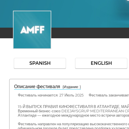
SPANISH
ENGLISH
Описание фестиваля
( Издание: )
Фестиваль начинается: 27 Июль 2025 Фестиваль заканчиваетс
15-Й ВЫПУСК ПРАВИЛ КИНОФЕСТИВАЛЯ В АТЛАНТИДЕ, МА
Временный бизнес-союз DEEJAYSGRUP MEDITERRANEAN CREATI
Атлантиде — ежегодное международное место встречи авторов,
Фестиваль направлен на популяризацию высококачественного к
официальном разделе будет представлена подборка художеств