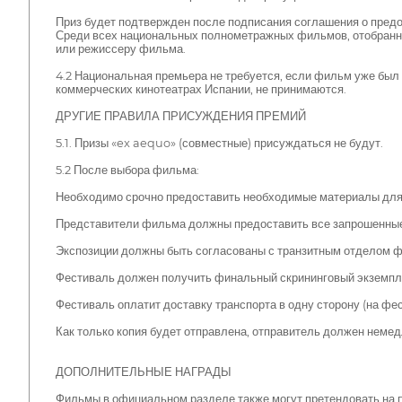
Приз будет подтвержден после подписания соглашения о предо
Среди всех национальных полнометражных фильмов, отобранн
или режиссеру фильма.
4.2 Национальная премьера не требуется, если фильм уже был 
коммерческих кинотеатрах Испании, не принимаются.
ДРУГИЕ ПРАВИЛА ПРИСУЖДЕНИЯ ПРЕМИЙ
5.1. Призы «ex aequo» (совместные) присуждаться не будут.
5.2 После выбора фильма:
Необходимо срочно предоставить необходимые материалы для
Представители фильма должны предоставить все запрошенны
Экспозиции должны быть согласованы с транзитным отделом ф
Фестиваль должен получить финальный скрининговый экземпляр
Фестиваль оплатит доставку транспорта в одну сторону (на фес
Как только копия будет отправлена, отправитель должен неме
ДОПОЛНИТЕЛЬНЫЕ НАГРАДЫ
Фильмы в официальном разделе также могут претендовать на 