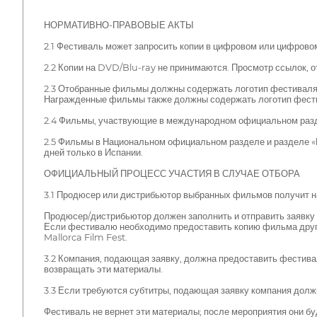
НОРМАТИВНО-ПРАВОВЫЕ АКТЫ
2.1 Фестиваль может запросить копии в цифровом или цифровом
2.2 Копии на DVD/Blu-ray не принимаются. Просмотр ссылок, 
2.3 Отобранные фильмы должны содержать логотип фестиваля в
Награжденные фильмы также должны содержать логотип фестив
2.4 Фильмы, участвующие в международном официальном раздел
2.5 Фильмы в Национальном официальном разделе и разделе «Б
дней только в Испании.
ОФИЦИАЛЬНЫЙ ПРОЦЕСС УЧАСТИЯ В СЛУЧАЕ ОТБОРА
3.1 Продюсер или дистрибьютор выбранных фильмов получит н
Продюсер/дистрибьютор должен заполнить и отправить заявку 
Если фестивалю необходимо предоставить копию фильма другим
Mallorca Film Fest.
3.2 Компания, подающая заявку, должна предоставить фестива
возвращать эти материалы.
3.3 Если требуются субтитры, подающая заявку компания долж
Фестиваль не вернет эти материалы; после мероприятия они бу