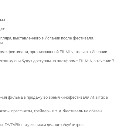
ьм.
ет.
пляра, выставленного в Испании после фестиваля.
и.
ме фестиваля, организованной FILMIN, только в Испании.
кольку они будут доступны на платформе FILMIN в течение 7
ения фильма в продажу во время кинофестиваля Atlàntida
ы, пресс-киты, трейлеры и т. д. Фестиваль не обязан
, DVD/Blu-ray и списки диалогов/субтитров.