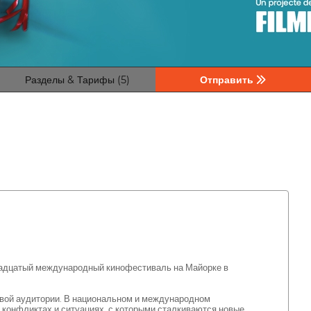
Разделы & Тарифы (5)
Отправить
дцатый международный кинофестиваль на Майорке в
овой аудитории. В национальном и международном
конфликтах и ситуациях, с которыми сталкиваются новые