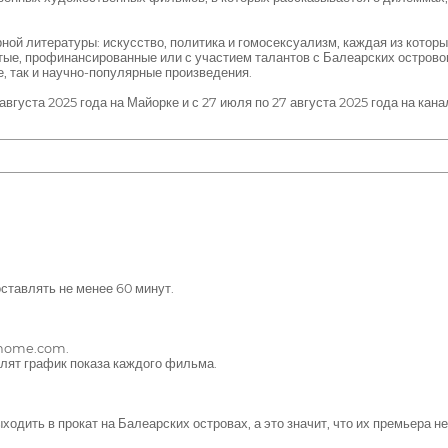
рной литературы: искусство, политика и гомосексуализм, каждая из кото
ятые, профинансированные или с участием талантов с Балеарских острово
е, так и научно-популярные произведения.
августа 2025 года на Майорке и с 27 июля по 27 августа 2025 года на кан
тавлять не менее 60 минут.
thome.com.
лят график показа каждого фильма.
дить в прокат на Балеарских островах, а это значит, что их премьера 