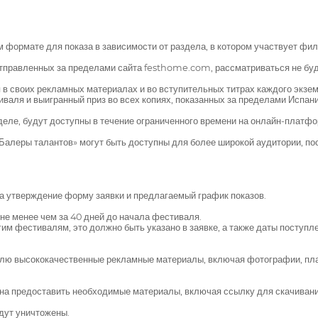
 формате для показа в зависимости от раздела, в котором участвует фил
отправленных за пределами сайта festhome.com, рассматриваться не буд
 своих рекламных материалах и во вступительных титрах каждого экзем
аля и выигранный приз во всех копиях, показанных за пределами Испани
е, будут доступны в течение ограниченного времени на онлайн-платфор
алеры талантов» могут быть доступны для более широкой аудитории, пос
а утверждение форму заявки и предлагаемый график показов.
не менее чем за 40 дней до начала фестиваля.
 фестивалям, это должно быть указано в заявке, а также даты поступл
лю высококачественные рекламные материалы, включая фотографии, плакат
на предоставить необходимые материалы, включая ссылку для скачивания
дут уничтожены.