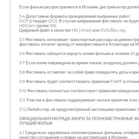
Если фильм распространяется в Испании, дистрибьютор долже
3.4 Допустимые форматы проецирования выбранных работ:
DCP (стандарт DCI). В случае шифрования фестиваль не буд
HDCam (кроме SR).
Цифровой файл в качестве HD (.mov) или DVD/Blu-ray.
3.5 Фестиваль оплачивает транспортные расходы на демонстра
фестиваль оплатит проезд от кинофестиваля в Атлантиде на М
3.6 Фестиваль обязуется вернуть копию фильма в течение 20 д
3.7 Если копия повреждена во время показа, владелец должен 
3.8 Фестиваль оставляет за собой право определять даты и вре
3.9 Фестиваль будет соответствовать правилам FIAPF в отнош
3.10 Фестиваль полностью соответствует правилам конкурсны
3.11 Участие в фестивале подразумевает полное принятие этих 
3.12 Любой спор, не предусмотренный настоящими правилами,
ОФИЦИАЛЬНАЯ НАГРАДА ЖЮРИ ЗА ПОЛНОМЕТРАЖНЫЕ 
ЛУЧШИЙ ФИЛЬМ
4.1 Среди всех зарубежных полнометражных фильмов, отобран
качестве соглашения о правах на дистрибуцию в Испании.