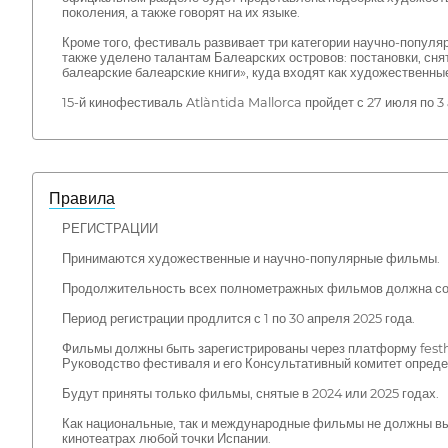
поколения, а также говорят на их языке.
Кроме того, фестиваль развивает три категории научно-популя
также уделено талантам Балеарских островов: постановки, сн
балеарские балеарские книги», куда входят как художественны
15-й кинофестиваль Atlàntida Mallorca пройдет с 27 июля по 3 
Правила
РЕГИСТРАЦИИ
Принимаются художественные и научно-популярные фильмы.
Продолжительность всех полнометражных фильмов должна сос
Период регистрации продлится с 1 по 30 апреля 2025 года.
Фильмы должны быть зарегистрированы через платформу fes
Руководство фестиваля и его Консультативный комитет опреде
Будут приняты только фильмы, снятые в 2024 или 2025 годах.
Как национальные, так и международные фильмы не должны выхо
кинотеатрах любой точки Испании.