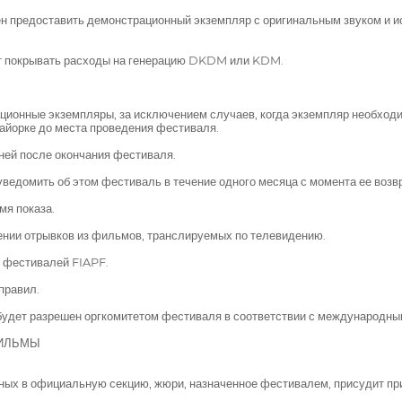
н предоставить демонстрационный экземпляр с оригинальным звуком и и
ет покрывать расходы на генерацию DKDM или KDM.
ционные экземпляры, за исключением случаев, когда экземпляр необходи
айорке до места проведения фестиваля.
ней после окончания фестиваля.
уведомить об этом фестиваль в течение одного месяца с момента ее возвр
мя показа.
ении отрывков из фильмов, транслируемых по телевидению.
х фестивалей FIAPF.
правил.
 будет разрешен оргкомитетом фестиваля в соответствии с международны
ФИЛЬМЫ
ных в официальную секцию, жюри, назначенное фестивалем, присудит пр