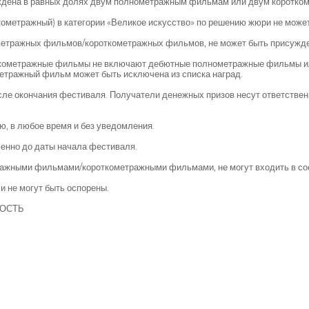
суждена в равных долях двум полнометражным фильмам или двум коротко
ометражный) в категории «Великое искусство» по решению жюри не може
метражных фильмов/короткометражных фильмов, не может быть присужд
кометражные фильмы не включают дебютные полнометражные фильмы ил
тражный фильм может быть исключена из списка наград.
ле окончания фестиваля. Получатели денежных призов несут ответственн
ю, в любое время и без уведомления.
енно до даты начала фестиваля.
ражными фильмами/короткометражными фильмами, не могут входить в со
 не могут быть оспорены.
МОСТЬ