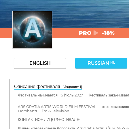
PRO
-18%
ENGLISH
RUSSIAN
ML
Описание фестиваля
( Издание: 1)
Фестиваль начинается: 16 Июль 2027 Фестиваль заканчивает
ARS GRATIA ARTIS WORLD FILM FESTIVAL — это эксклюзивное 
Dorobantu Film & Television.
КОНТАКТНОЕ ЛИЦО ФЕСТИВАЛЯ:
Фильм и телевидение Доробанту, Ars Gratia Artis, а/я 14, SE-73