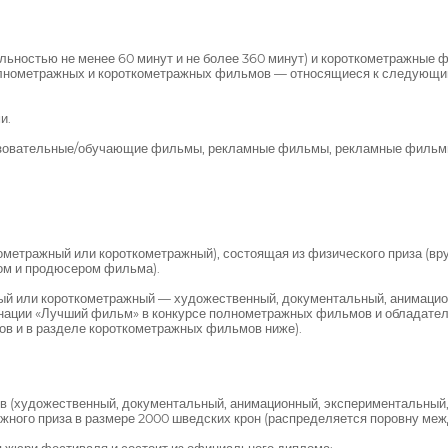
ностью не менее 60 минут и не более 360 минут) и короткометражные ф
полнометражных и короткометражных фильмов — относящиеся к следующим
и.
бразовательные/обучающие фильмы, рекламные фильмы, рекламные фильм
ный или короткометражный), состоящая из физического приза (вруча
ом и продюсером фильма).
ый или короткометражный — художественный, документальный, анимацион
нации «Лучший фильм» в конкурсе полнометражных фильмов и обладател
ов и в разделе короткометражных фильмов ниже).
 (художественный, документальный, анимационный, экспериментальный,
жного приза в размере 2000 шведских крон (распределяется поровну ме