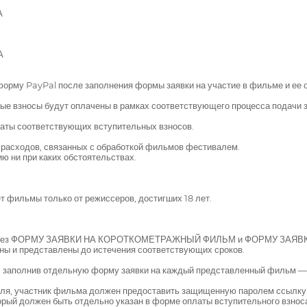
А
А
орму PayPal после заполнения формы заявки на участие в фильме и ее о
 взносы будут оплачены в рамках соответствующего процесса подачи з
аты соответствующих вступительных взносов.
 расходов, связанных с обработкой фильмов фестивалем.
 ни при каких обстоятельствах.
льмы только от режиссеров, достигших 18 лет.
е через ФОРМУ ЗАЯВКИ НА КОРОТКОМЕТРАЖНЫЙ ФИЛЬМ и ФОРМУ ЗАЯВК
ы и представлены до истечения соответствующих сроков.
в, заполнив отдельную форму заявки на каждый представленный фильм 
аля, участник фильма должен предоставить защищенную паролем ссылку 
орый должен быть отдельно указан в форме оплаты вступительного взнос