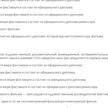
жюри фестиваля и состоит из официального диплома;
 фестиваля и состоит из официального диплома;
ся жюри фестиваля и состоит из официального диплома;
юри фестиваля и состоит из официального диплома режиссера;
жного фильма
оит из официального диплома, который вручается режиссеру фильма.
ов (художественный, документальный, анимационный, экспериментальный
жного приза в размере 2000 шведских крон (распределяется поровну ме
я жюри фестиваля и состоит из официального диплома;
ри фестиваля и состоит из официального диплома;
тся жюри фестиваля и состоит из официального диплома;
жюри фестиваля и состоит из официального диплома режиссера;
ажного фильма — присуждается художественным руководителем фестива
ть один и тот же полнометражный фильм/короткометражный фильм.