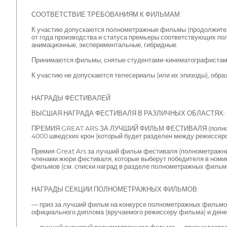
СООТВЕТСТВИЕ ТРЕБОВАНИЯМ К ФИЛЬМАМ
К участию допускаются полнометражные фильмы (продолжитель
от года производства и статуса премьеры соответствующих 
анимационные, экспериментальные, гибридные.
Принимаются фильмы, снятые студентами-кинематографистам
К участию не допускаются телесериалы (или их эпизоды), о
НАГРАДЫ ФЕСТИВАЛЕЙ
ВЫСШАЯ НАГРАДА ФЕСТИВАЛЯ В РАЗЛИЧНЫХ ОБЛАСТЯХ:
ПРЕМИЯ GREAT ARS ЗА ЛУЧШИЙ ФИЛЬМ ФЕСТИВАЛЯ (полнометраж
4000 шведских крон (который будет разделен между режиссер
Премия Great Ars за лучший фильм фестиваля (полнометражн
членами жюри фестиваля, которые выберут победителя в номи
фильмов (см. списки наград в разделе полнометражных фильм
НАГРАДЫ СЕКЦИИ ПОЛНОМЕТРАЖНЫХ ФИЛЬМОВ:
— приз за лучший фильм на конкурсе полнометражных фильмов
официального диплома (вручаемого режиссеру фильма) и дене