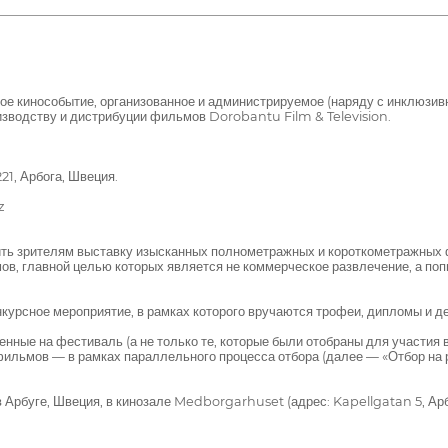
 кинособытие, организованное и администрируемое (наряду с инклюзи
изводству и дистрибуции фильмов Dorobantu Film & Television.
221, Арбога, Швеция.
z
зрителям выставку изысканных полнометражных и короткометражных ф
ов, главной целью которых является не коммерческое развлечение, а поп
ое мероприятие, в рамках которого вручаются трофеи, дипломы и де
ые на фестиваль (а не только те, которые были отобраны для участия 
фильмов — в рамках параллельного процесса отбора (далее — «Отбор на
ге, Швеция, в кинозале Medborgarhuset (адрес: Kapellgatan 5, Арбу