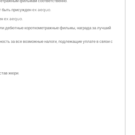
метражным фильмам соответственно.
т быть присужден ex aequo.
ен ex aequo.
и дебютные короткометражные фильмы, награда за лучший
ость за все возможные налоги, подлежащие уплате в связи с
став жюри.