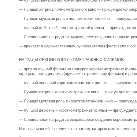
— лучший сценарий полнометражного фильма — присуждается 
— Лучшая актриса полнометражного кино — присуждается жюри
— Лучшая мужская роль в полнометражном кино — присуждает
— лучший дебютный полнометражный фильм — присуждается ж
— Специальная награда за выдающееся создание полнометра
— вручается художественным руководителем фестиваля и сост
НАГРАДЫ СЕКЦИИ КОРОТКОМЕТРАЖНЫХ ФИЛЬМОВ:
— приз за лучший фильм на конкурсе короткометражных фильм
официального диплома (вручаемого режиссеру фильма) и дене
— лучший сценарий короткометражного фильма — присуждаетс
— Лучшая актриса короткометражного кино — присуждается жю
— Лучшая мужская роль в короткометражном кино — присуждае
— лучший дебютный короткометражный фильм — присуждается 
— Специальная награда за выдающееся создание короткометр
Нет ограничений на количество наград, которые может получи