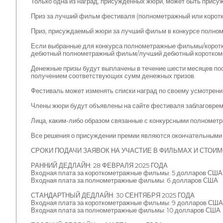
Только одна из наград, присужденных жюри, может быть при
Приз за лучший фильм фестиваля (полнометражный или коротк
Приз, присуждаемый жюри за лучший фильм в конкурсе полно
Если выбранные для конкурса полнометражные фильмы/корот
дебютный полнометражный фильм/лучший дебютный короткоме
Денежные призы будут выплачены в течение шести месяцев пос
получением соответствующих сумм денежных призов.
Фестиваль может изменять списки наград по своему усмотрени
Члены жюри будут объявлены на сайте фестиваля заблаговрем
Лица, каким-либо образом связанные с конкурсными полномет
Все решения о присуждении премии являются окончательными и
СРОКИ ПОДАЧИ ЗАЯВОК НА УЧАСТИЕ В ФИЛЬМАХ И СТОИ
РАННИЙ ДЕДЛАЙН: 28 ФЕВРАЛЯ 2025 ГОДА
Входная плата за короткометражные фильмы: 5 долларов США
Входная плата за полнометражные фильмы: 6 долларов США
СТАНДАРТНЫЙ ДЕДЛАЙН: 30 СЕНТЯБРЯ 2025 ГОДА
Входная плата за короткометражные фильмы: 9 долларов США
Входная плата за полнометражные фильмы: 10 долларов США