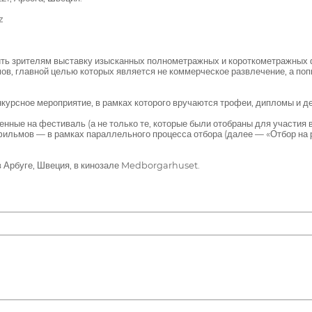
z
зрителям выставку изысканных полнометражных и короткометражных ф
ов, главной целью которых является не коммерческое развлечение, а поп
ое мероприятие, в рамках которого вручаются трофеи, дипломы и де
ые на фестиваль (а не только те, которые были отобраны для участия 
фильмов — в рамках параллельного процесса отбора (далее — «Отбор на
буге, Швеция, в кинозале Medborgarhuset.