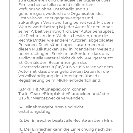
zu akzeptieren und die legale Verfügbarkeit des
Films sicherzustellen und die öffentliche
Vorführung ohne Entschädigung zu
genehmigen, wodurch die Organisation des
Festivals von jeder gegenwärtigen und
zukünftigen Verantwortung befreit wird. Mit dem
Wettbewerbsbeitrag ist jeder Autor für den Inhalt
seiner Arbeit verantwortlich. Der Autor behauptet,
alle Rechte an dem Werk zu besitzen, ohne die
Rechte Dritter, wie anderer Autoren, abgebildeter
Personen, Rechtsübertrager, zusammen mit
diesen Musikstücken usw. in irgendeiner Weise zu
beeinträchtigen. Er erklärt außerdem, dass das
audiovisuelle Material nicht durch SIAE geschützt
ist. Gemäß den Bestimmungen des
Gesetzesdekrets 30/06/2003 Nr. 196 teilen wir dem
Autor mit, dass die angeforderten Daten für die
Vervollständigung der Unterlagen über die
Registrierung beim MKIFF erforderlich sind.
13.MKIFF & AltCineplex.com können
Trailer/Teaser/Filmplakate/Standbilder und/oder
BTS für Werbezwecke verwenden.
14. Teilnahmegebühren sind nicht
erstattungsfähig.
15. Der Einreicher besitzt alle Rechte an dem Film.
16. Der Einreicher kann die Einreichung nach der