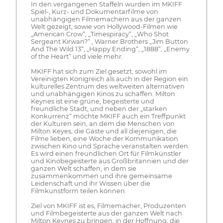
In den vergangenen Staffeln wurden im MKIFF
Spiel-, Kurz- und Dokumentarfilme von
unabhängigen Filmemachern aus der ganzen
Welt gezeigt, sowie von Hollywood-Filmen wie
„American Crow“, „Timespiracy“, „Who Shot
Sergeant Kirwan?“ , Warner Brothers „Jim Button
And The Wild 13“, „Happy Ending“, „1888“, „Enemy
of the Heart“ und viele mehr.
MKIFF hat sich zum Ziel gesetzt, sowohl im
Vereinigten Königreich als auch in der Region ein
kulturelles Zentrum des weltweiten alternativen
und unabhängigen Kinos zu schaffen. Milton
Keynes ist eine grüne, begeisterte und
freundliche Stadt, und neben der „starken
Konkurrenz“ möchte MKIFF auch ein Treffpunkt
der Kulturen sein, an dem die Menschen von
Milton Keyes, die Gäste und all diejenigen, die
Filme lieben, eine Woche der Kommunikation
zwischen Kino und Sprache veranstalten werden.
Es wird einen freundlichen Ort für Filmkünstler
und Kinobegeisterte aus Großbritannien und der
ganzen Welt schaffen, in dem sie
zusammenkommen und ihre gemeinsame
Leidenschaft und ihr Wissen über die
Filmkunstform teilen können.
Ziel von MKIFF ist es, Filmemacher, Produzenten
und Filmbegeisterte aus der ganzen Welt nach
Milton Keynes zu bringen, in der Hoffnung, die