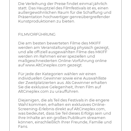
Die Verleihung der Preise findet einmal jährlich
statt. Das Hauptziel des Filmfestivals ist es, einen
außergewöhnlichen Raum für die Schaffung und
Präsentation hochwertiger genreübergreifender
Kunstproduktionen zu bieten.
FILMVORFÜHRUNG
Die am besten bewerteten Filme des MKIFF
werden am Veranstaltungstag physisch gezeigt,
und alle offiziell ausgewählten Filme des MKIFF
werden im Rahmen einer speziellen und
maßgeschneiderten Online-Vorführung online
auf www.AltCineplex.com gezeigt.
Für jede der Kategorien wählen wir einen
individuellen Gewinner sowie eine Auswahlliste
der Zweitplatzierten aus. Als Gewinner erhalten
Sie die exklusive Gelegenheit, Ihren Film auf
AltCineplex.com zu uraufführen.
Diejenigen, die als Teil des Festivals in die engere
Wahl kommen, erhalten ein exklusives Online-
Screening-Erlebnis direkt auf AltCineplex.com,
was bedeutet, dass Sie Teil dieses Erfolgs sein und
Ihre Inhalte an ein großes Publikum streamen
können, einschließlich Ihrer Freunde, Familie und
Fans.