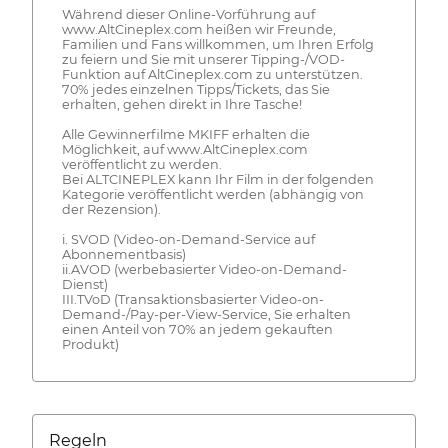
Während dieser Online-Vorführung auf
www.AltCineplex.com heißen wir Freunde,
Familien und Fans willkommen, um Ihren Erfolg
zu feiern und Sie mit unserer Tipping-/VOD-
Funktion auf AltCineplex.com zu unterstützen.
70% jedes einzelnen Tipps/Tickets, das Sie
erhalten, gehen direkt in Ihre Tasche!
Alle Gewinnerfilme MKIFF erhalten die
Möglichkeit, auf www.AltCineplex.com
veröffentlicht zu werden.
Bei ALTCINEPLEX kann Ihr Film in der folgenden
Kategorie veröffentlicht werden (abhängig von
der Rezension).
i. SVOD (Video-on-Demand-Service auf
Abonnementbasis)
ii.AVOD (werbebasierter Video-on-Demand-
Dienst)
III.TVoD (Transaktionsbasierter Video-on-
Demand-/Pay-per-View-Service, Sie erhalten
einen Anteil von 70% an jedem gekauften
Produkt)
Regeln