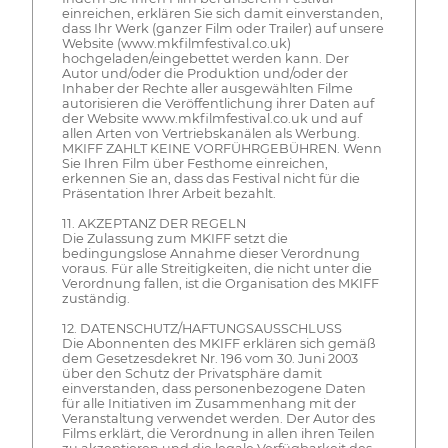
einreichen, erklären Sie sich damit einverstanden,
dass Ihr Werk (ganzer Film oder Trailer) auf unsere
Website (www.mkfilmfestival.co.uk)
hochgeladen/eingebettet werden kann. Der
Autor und/oder die Produktion und/oder der
Inhaber der Rechte aller ausgewählten Filme
autorisieren die Veröffentlichung ihrer Daten auf
der Website www.mkfilmfestival.co.uk und auf
allen Arten von Vertriebskanälen als Werbung.
MKIFF ZAHLT KEINE VORFÜHRGEBÜHREN. Wenn
Sie Ihren Film über Festhome einreichen,
erkennen Sie an, dass das Festival nicht für die
Präsentation Ihrer Arbeit bezahlt.
11. AKZEPTANZ DER REGELN
Die Zulassung zum MKIFF setzt die
bedingungslose Annahme dieser Verordnung
voraus. Für alle Streitigkeiten, die nicht unter die
Verordnung fallen, ist die Organisation des MKIFF
zuständig.
12. DATENSCHUTZ/HAFTUNGSAUSSCHLUSS
Die Abonnenten des MKIFF erklären sich gemäß
dem Gesetzesdekret Nr. 196 vom 30. Juni 2003
über den Schutz der Privatsphäre damit
einverstanden, dass personenbezogene Daten
für alle Initiativen im Zusammenhang mit der
Veranstaltung verwendet werden. Der Autor des
Films erklärt, die Verordnung in allen ihren Teilen