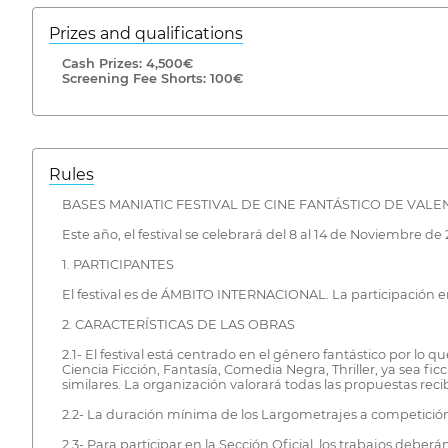
Prizes and qualifications
Cash Prizes: 4,500€
Screening Fee Shorts: 100€
Rules
BASES MANIATIC FESTIVAL DE CINE FANTÁSTICO DE VALEN
Este año, el festival se celebrará del 8 al 14 de Noviembre de 
1. PARTICIPANTES
El festival es de ÁMBITO INTERNACIONAL. La participación en 
2. CARACTERÍSTICAS DE LAS OBRAS
2.1- El festival está centrado en el género fantástico por l
Ciencia Ficción, Fantasía, Comedia Negra, Thriller, ya sea fi
similares. La organización valorará todas las propuestas re
2.2- La duración mínima de los Largometrajes a competició
2.3- Para participar en la Sección Oficial, los trabajos d