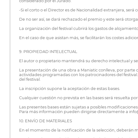
considerado por el Jurado.
-Si el corto o el Director es de Nacionalidad extranjera, s
De no ser así, se dará rechazado el premio y este será otorg
La organización del festival cubrirá los gastos de alojamien
En el caso de que asistan más, se facilitarán los costes adic
9. PROPIEDAD INTELECTUAL
El autor o propietario mantendrá su derecho intelectual y 
La presentación de una obra a Maniatic conlleva, por parte de
actividades programadas con los patrocinadores del festival
del festival.
La inscripción supone la aceptación de estas bases.
Cualquier cuestión no prevista en las bases será resuelta por 
Las presentes bases están sujetas a posibles modificaciones 
Para más información pueden dirigirse directamente a info
10. ENVÍO DE MATERIALES
En el momento de la notificación de la selección, deberán m