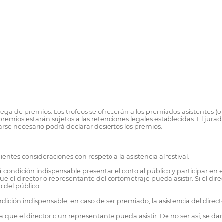
a de premios. Los trofeos se ofrecerán a los premiados asistentes (o a
remios estarán sujetos a las retenciones legales establecidas. El jura
rse necesario podrá declarar desiertos los premios.
entes consideraciones con respeto a la asistencia al festival:
á condición indispensable presentar el corto al público y participar en e
e el director o representante del cortometraje pueda asistir. Si el dir
 del público.
 condición indispensable, en caso de ser premiado, la asistencia del di
a que el director o un representante pueda asistir. De no ser así, se d