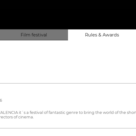
Film festival
Rules & Awards
26
A it´s a festival of fantastic genre to bring the world of the short
rectors of cinema.