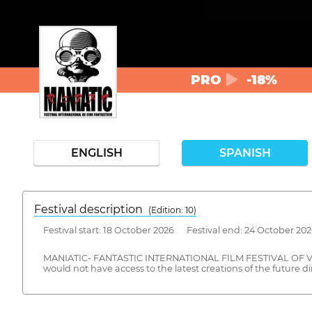
PRO
-18%
ENGLISH
SPANISH
Festival description
(Edition: 10)
Festival start: 18 October 2026 Festival end: 24 October 20
MANIATIC- FANTASTIC INTERNATIONAL FILM FESTIVAL OF VALENCI
would not have access to the latest creations of the future di