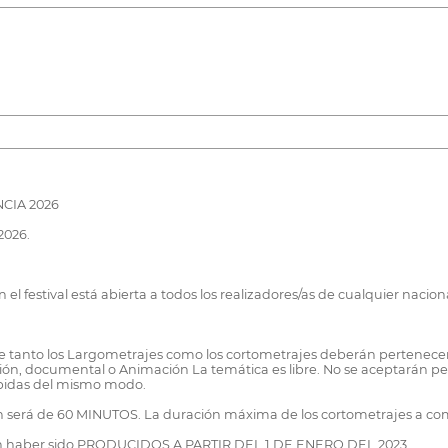
CIA 2026
2026.
el festival está abierta a todos los realizadores/as de cualquier nacio
o que tanto los Largometrajes como los cortometrajes deberán pertenecer
cción, documental o Animación La temática es libre. No se aceptarán pelí
cibidas del mismo modo.
n será de 60 MINUTOS. La duración máxima de los cortometrajes a co
eberán haber sido PRODUCIDOS A PARTIR DEL 1 DE ENERO DEL 2023.