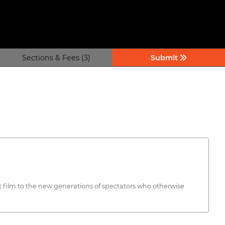
Sections & Fees (3)
Submit
 film to the new generations of spectators who otherwise