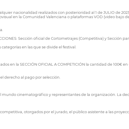
quier nacionalidad realizados con posterioridad al 1 de JULIO de 20
udiovisual en la Comunidad Valenciana o plataformas VOD (video bajo 
a.
 SECCIONES: Sección oficial de Cortometrajes (Competitiva) y Sección pa
ategorías en las que se divide el festival.
onados en la SECCIÓN OFICIAL A COMPETICIÓN la cantidad de 100€ en c
el derecho al pago por selección.
l mundo cinematográfico y representantes de la organización. La deci
ompetitiva, otorgados por el jurado, el público asistente a las proyecci