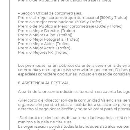
Premio del Público al mejor Largometraje (Trofeo)
– Sección Oficial de cortometrajes:
Premio al mejor cortometraje internacional (500€ y Trofeo)
Premio a mejor corto nacional (500€ y Trofeo)
Premio del Público al Mejor cortometraje (300€ y Trofeo)
Premio Mejor Director. (Trofeo)
Premio Mejor Guión. (Trofeo))
Premio Mejor Fotografía. (Trofeo)
Premio Mejor Actor. (Trofeo)
Premio Mejor Actriz. (Trofeo)
Premio Mejores FX. (Trofeo)
Los premios se harán públicos durante la ceremonia de entreg
ceremonia y en ningún caso se enviarán por correo. Dichos p
especiales considere oportunas, incluso en caso de considera
8. ASISTENCIA AL FESTIVAL
A partir de la presente edición se tomarán en cuenta las sigui
-Si el corto o el director son de la comunidad Valenciana, ser
organización pondrá todas la facilidades a su alcance para qu
derecho al pago por selección y no se valorará para el premio
-Si el corto o el director es de nacionalidad española, será
mínimo a la gala de clausura.
La organización pondrá todas la facilidades a su alcance par