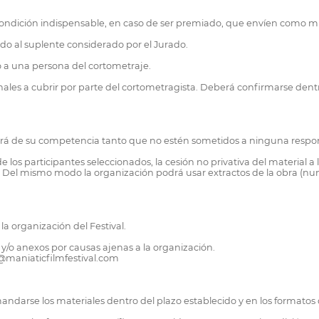
erá condición indispensable, en caso de ser premiado, que envíen como
ado al suplente considerado por el Jurado.
to a una persona del cortometraje.
ionales a cubrir por parte del cortometragista. Deberá confirmarse dentr
será de su competencia tanto que no estén sometidos a ninguna respon
 los participantes seleccionados, la cesión no privativa del material a
. Del mismo modo la organización podrá usar extractos de la obra (nunc
la organización del Festival.
y/o anexos por causas ajenas a la organización.
@maniaticfilmfestival.com
andarse los materiales dentro del plazo establecido y en los formatos