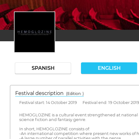
SPANISH
ENGLISH
Festival description
(Edition: )
Festival start: 14 October 2019 Festival end: 19 October 201
HEMOGLOZINE is a cultural event strengthened at national and 
science fiction and fantasy genre.
In short, HEMOGLOZINE consists of:
-An international competition where present new works of h
-A large number of parallel activities with the genre.