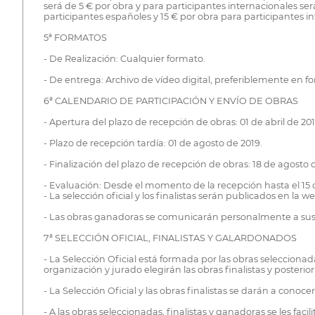
será de 5 € por obra y para participantes internacionales ser
participantes españoles y 15 € por obra para participantes i
5ª FORMATOS
- De Realización: Cualquier formato.
- De entrega: Archivo de vídeo digital, preferiblemente en 
6ª CALENDARIO DE PARTICIPACIÓN Y ENVÍO DE OBRAS
- Apertura del plazo de recepción de obras: 01 de abril de 201
- Plazo de recepción tardía: 01 de agosto de 2019.
- Finalización del plazo de recepción de obras: 18 de agosto 
- Evaluación: Desde el momento de la recepción hasta el 15
- La selección oficial y los finalistas serán publicados en la w
- Las obras ganadoras se comunicarán personalmente a sus au
7ª SELECCIÓN OFICIAL, FINALISTAS Y GALARDONADOS
- La Selección Oficial está formada por las obras seleccionad
organización y jurado elegirán las obras finalistas y posteri
- La Selección Oficial y las obras finalistas se darán a conoc
- A las obras seleccionadas, finalistas y ganadoras se les fa