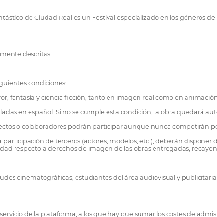
stico de Ciudad Real es un Festival especializado en los géneros de ter
rmente descritas.
iguientes condiciones:
r, fantasía y ciencia ficción, tanto en imagen real como en animación
tuladas en español. Si no se cumple esta condición, la obra quedará a
directos o colaboradores podrán participar aunque nunca competirán po
a participación de terceros (actores, modelos, etc.), deberán disponer 
bilidad respecto a derechos de imagen de las obras entregadas, recayen
tudes cinematográficas, estudiantes del área audiovisual y publicitaria
 servicio de la plataforma, a los que hay que sumar los costes de admi