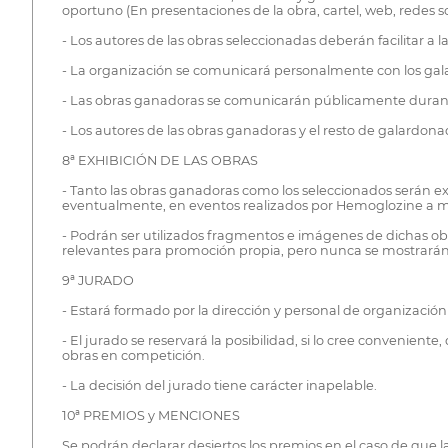
oportuno (En presentaciones de la obra, cartel, web, redes soc
- Los autores de las obras seleccionadas deberán facilitar a l
- La organización se comunicará personalmente con los gala
- Las obras ganadoras se comunicarán públicamente durante 
- Los autores de las obras ganadoras y el resto de galardona
8ª EXHIBICIÓN DE LAS OBRAS
- Tanto las obras ganadoras como los seleccionados serán exh
eventualmente, en eventos realizados por Hemoglozine a m
- Podrán ser utilizados fragmentos e imágenes de dichas obr
relevantes para promoción propia, pero nunca se mostrarán í
9ª JURADO
- Estará formado por la dirección y personal de organización 
- El jurado se reservará la posibilidad, si lo cree convenient
obras en competición.
- La decisión del jurado tiene carácter inapelable.
10ª PREMIOS y MENCIONES
Se podrán declarar desiertos los premios en el caso de que l