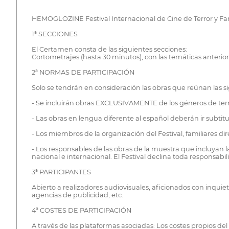
HEMOGLOZINE Festival Internacional de Cine de Terror y Fantá
1ª SECCIONES
El Certamen consta de las siguientes secciones:
Cortometrajes (hasta 30 minutos), con las temáticas anterio
2ª NORMAS DE PARTICIPACIÓN
Solo se tendrán en consideración las obras que reúnan las s
- Se incluirán obras EXCLUSIVAMENTE de los géneros de terro
- Las obras en lengua diferente al español deberán ir subti
- Los miembros de la organización del Festival, familiares 
- Los responsables de las obras de la muestra que incluyan l
nacional e internacional. El Festival declina toda responsa
3ª PARTICIPANTES
Abierto a realizadores audiovisuales, aficionados con inquie
agencias de publicidad, etc.
4ª COSTES DE PARTICIPACIÓN
A través de las plataformas asociadas: Los costes propios del