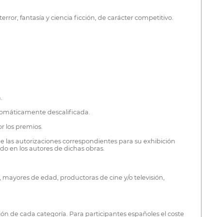
ror, fantasía y ciencia ficción, de carácter competitivo.
.
utomáticamente descalificada.
r los premios.
de las autorizaciones correspondientes para su exhibición
do en los autores de dichas obras.
, mayores de edad, productoras de cine y/o televisión,
sión de cada categoría. Para participantes españoles el coste