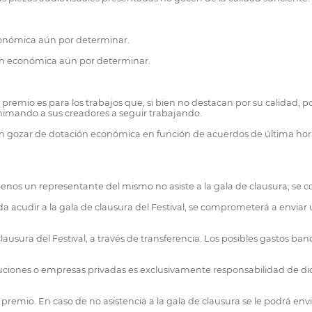
onómica aún por determinar.
ón económica aún por determinar.
emio es para los trabajos que, si bien no destacan por su calidad, por 
nimando a sus creadores a seguir trabajando.
 gozar de dotación económica en función de acuerdos de última hora c
enos un representante del mismo no asiste a la gala de clausura, se c
da acudir a la gala de clausura del Festival, se comprometerá a envia
clausura del Festival, a través de transferencia. Los posibles gastos ban
tuciones o empresas privadas es exclusivamente responsabilidad de di
premio. En caso de no asistencia a la gala de clausura se le podrá envi