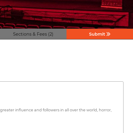
Sections & Fees (2)
Submit
eater influence and followers in all over the world, horror,