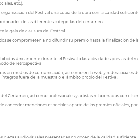
iales, etc.).
a organización del Festival una copia de la obra con la calidad suficien
rdonados de las diferentes categorías del certamen.
la gala de clausura del Festival.
dos se comprometen a no difundir su premio hasta la finalización de la 
ibidos únicamente durante el Festival o las actividades previas del mis
odo de retrospectiva.
as en medios de comunicación, así como en la web y redes sociales del
ntegros fuera de la muestra o el ámbito propio del Festival.
del Certamen, así como profesionales y artistas relacionados con el cine
e, de conceder menciones especiales aparte de los premios oficiales, para
as piezas audiovisuales presentadas no gocen de la calidad suficiente.