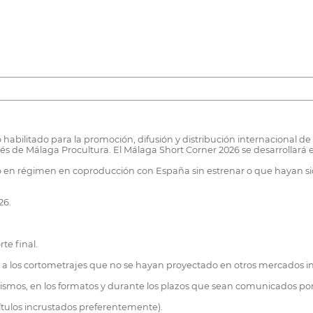
 habilitado para la promoción, difusión y distribución internacional d
és de Málaga Procultura. El Málaga Short Corner 2026 se desarrollará en
 en régimen en coproducción con España sin estrenar o que hayan sido
26.
te final.
y a los cortometrajes que no se hayan proyectado en otros mercados in
nismos, en los formatos y durante los plazos que sean comunicados por
títulos incrustados preferentemente).