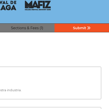
Sections & Fees (1)
Submit
tra industria.