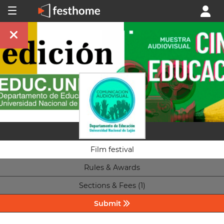
Film festival
Rules & Awards
Sections & Fees (1)
Submit