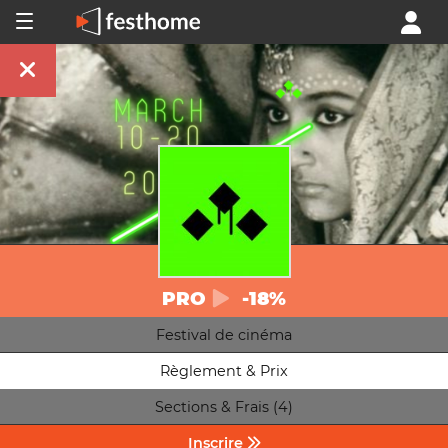
PRO
-18%
Festival de cinéma
Règlement & Prix
Sections & Frais (4)
Inscrire