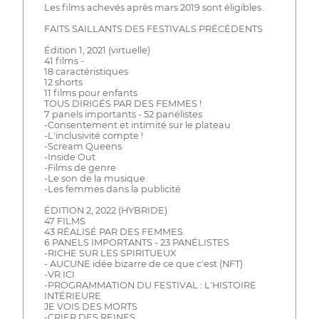
Les films achevés après mars 2019 sont éligibles.
FAITS SAILLANTS DES FESTIVALS PRÉCÉDENTS
Édition 1, 2021 (virtuelle)
41 films -
18 caractéristiques
12 shorts
11 films pour enfants
TOUS DIRIGÉS PAR DES FEMMES !
7 panels importants - 52 panélistes
-Consentement et intimité sur le plateau
-L'inclusivité compte !
-Scream Queens
-Inside Out
-Films de genre
-Le son de la musique
-Les femmes dans la publicité
ÉDITION 2, 2022 (HYBRIDE)
47 FILMS
43 RÉALISÉ PAR DES FEMMES.
6 PANELS IMPORTANTS - 23 PANÉLISTES
-RICHE SUR LES SPIRITUEUX
- AUCUNE idée bizarre de ce que c'est (NFT)
-VR ICI
-PROGRAMMATION DU FESTIVAL : L'HISTOIRE
INTÉRIEURE
JE VOIS DES MORTS
-CRIER DES REINES