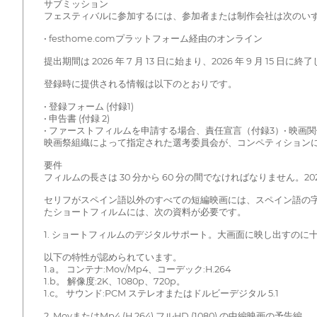
サブミッション
フェスティバルに参加するには、参加者または制作会社は次のい
• festhome.comプラットフォーム経由のオンライン
提出期間は 2026 年 7 月 13 日に始まり、2026 年 9 月 15 日に
登録時に提供される情報は以下のとおりです。
• 登録フォーム (付録1)
• 申告書 (付録 2)
• ファーストフィルムを申請する場合、責任宣言（付録3）• 映画関
映画祭組織によって指定された選考委員会が、コンペティション
要件
フィルムの長さは 30 分から 60 分の間でなければなりません。20
セリフがスペイン語以外のすべての短編映画には、スペイン語の
たショートフィルムには、次の資料が必要です。
1. ショートフィルムのデジタルサポート。大画面に映し出すのに十
以下の特性が認められています。
1.a。 コンテナ:Mov/Mp4、コーデック:H.264
1.b。 解像度:2K、1080p、720p。
1.c。 サウンド:PCM ステレオまたはドルビーデジタル 5.1
2. MovまたはMp4 (H.264) フルHD (1080) の中編映画の予告編