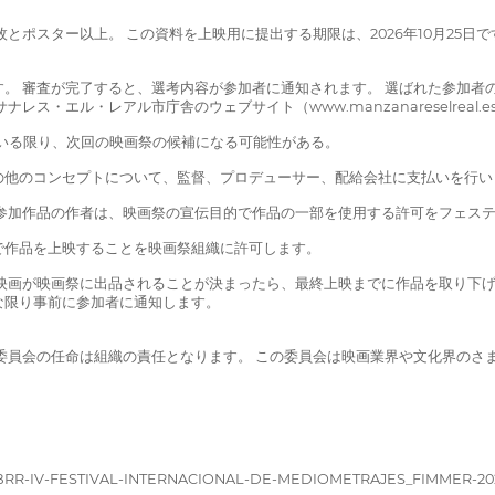
ーム3枚とポスター以上。 この資料を上映用に提出する期限は、2026年10月25日
審査が完了すると、選考内容が参加者に通知されます。 選ばれた参加者のみに連絡し
・エル・レアル市庁舎のウェブサイト（www.manzanareselreal.
ている限り、次回の映画祭の候補になる可能性がある。
の他のコンセプトについて、監督、プロデューサー、配給会社に支払いを行い
参加作品の作者は、映画祭の宣伝目的で作品の一部を使用する許可をフェス
で作品を上映することを映画祭組織に許可します。
映画が映画祭に出品されることが決まったら、最終上映までに作品を取り下げ
な限り事前に参加者に通知します。
委員会の任命は組織の責任となります。 この委員会は映画業界や文化界のさ
07/BBRR-IV-FESTIVAL-INTERNACIONAL-DE-MEDIOMETRAJES_FIMMER-20