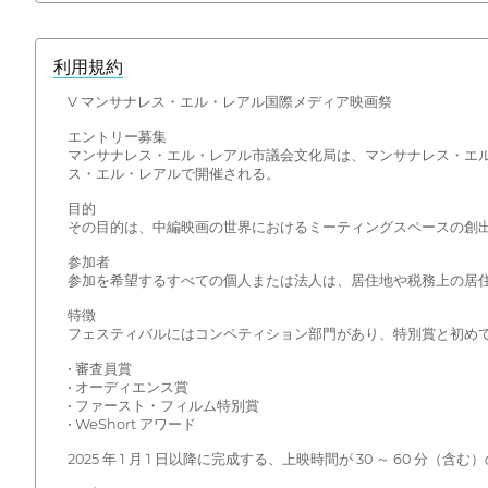
利用規約
V マンサナレス・エル・レアル国際メディア映画祭
エントリー募集
マンサナレス・エル・レアル市議会文化局は、マンサナレス・エル・レア
ス・エル・レアルで開催される。
目的
その目的は、中編映画の世界におけるミーティングスペースの創
参加者
参加を希望するすべての個人または法人は、居住地や税務上の居
特徴
フェスティバルにはコンペティション部門があり、特別賞と初め
• 審査員賞
• オーディエンス賞
• ファースト・フィルム特別賞
• WeShort アワード
2025 年 1 月 1 日以降に完成する、上映時間が 30 ～ 6