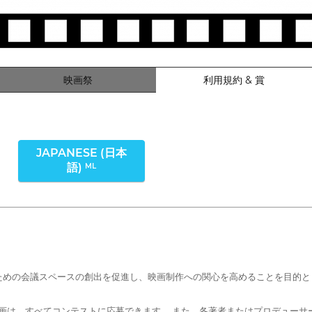
映画祭
利用規約 & 賞
JAPANESE (日本
語)
ML
ための会議スペースの創出を促進し、映画制作への関心を高めることを目的と
 60 分の映画は、すべてコンテストに応募できます。 また、各著者またはプロデュ