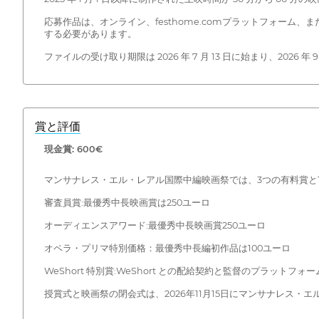
応募作品は、オンライン、festhome.comプラットフォーム、また
する必要があります。
ファイルの受け取り期限は 2026 年 7 月 13 日に始まり、2026 年 
賞と評価
現金賞: 600€
マンサナレス・エル・レアル国際中編映画祭では、3つの有料賞と
審査員賞:最優秀中長映画賞は250ユーロ
オーディエンスアワード:最優秀中長映画賞250ユーロ
オペラ・プリマ特別価格：最優秀中長編初作品は100ユーロ
WeShort 特別賞:WeShort との配給契約と監督のプラットフォ
授賞式と映画祭の閉会式は、2026年11月15日にマンサナレス