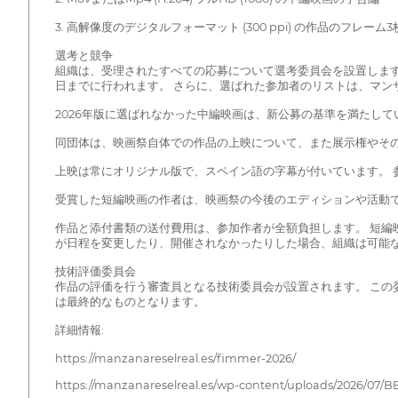
3. 高解像度のデジタルフォーマット (300 ppi) の作品のフレ
選考と競争
組織は、受理されたすべての応募について選考委員会を設置します。 
日までに行われます。 さらに、選ばれた参加者のリストは、マンサナレス
2026年版に選ばれなかった中編映画は、新公募の基準を満たし
同団体は、映画祭自体での作品の上映について、また展示権やそ
上映は常にオリジナル版で、スペイン語の字幕が付いています。 
受賞した短編映画の作者は、映画祭の今後のエディションや活動
作品と添付書類の送付費用は、参加作者が全額負担します。 短編
が日程を変更したり、開催されなかったりした場合、組織は可能
技術評価委員会
作品の評価を行う審査員となる技術委員会が設置されます。 この
は最終的なものとなります。
詳細情報:
https://manzanareselreal.es/fimmer-2026/
https://manzanareselreal.es/wp-content/uploads/2026/