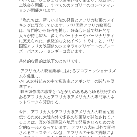
上映会を開催し、すべてのカテゴリーのコンペティシ
ョンが開催されます。
「私たちは、新しい才能の発掘とアフリカ映画のメイ
キングに専念しています。 パリ国際アフリカ映画祭
は、専門家から好評を博し、好奇心旺盛で熱狂的な
人々が待ち望み、多くのパートナーやパーソナリティ
に支えられた、象徴的な文化イベントです」と、パリ
国際アフリカ映画祭のジェネラルデリゲートのブレー
ズ・パスカル・タンギーは言います。
具体的な目的は以下のとおりです。
-アフリカ人の映画業界におけるプロフェッショナリズ
ムを促進し、
-AFSCの枠組みの中で広告主とスポンサーの関与を促
進する。
-映画製作者の職業とつながりのあるあらゆる説得力の
あるアフリカ人とアフリカ系アメリカ人の専門家のネ
ットワークを奨励する。
今日、アフリカ人やアフリカ系アメリカ人の映画を宣
伝するために大陸内外で多数の映画祭が開催されてい
ることは、真の映画産業を地元で発展させるための決
定的な一歩となっています。 アフリカ大陸以外で開催
されるフェスティバルは、アフリカの子孫の貢献によ