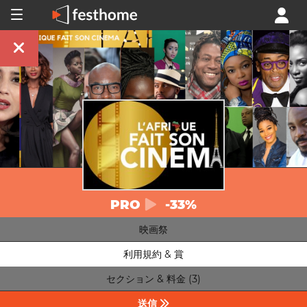
PRO
-33%
映画祭
利用規約 & 賞
セクション & 料金 (3)
送信