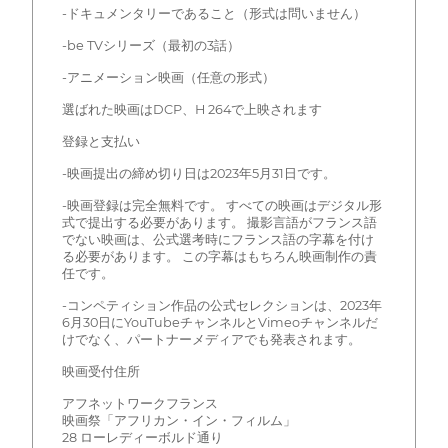
-ドキュメンタリーであること（形式は問いません）
-be TVシリーズ（最初の3話）
-アニメーション映画（任意の形式）
選ばれた映画はDCP、H 264で上映されます
登録と支払い
-映画提出の締め切り日は2023年5月31日です。
-映画登録は完全無料です。 すべての映画はデジタル形
式で提出する必要があります。 撮影言語がフランス語
でない映画は、公式選考時にフランス語の字幕を付け
る必要があります。 この字幕はもちろん映画制作の責
任です。
-コンペティション作品の公式セレクションは、2023年
6月30日にYouTubeチャンネルとVimeoチャンネルだ
けでなく、パートナーメディアでも発表されます。
映画受付住所
アフネットワークフランス
映画祭「アフリカン・イン・フィルム」
28 ローレディーボルド通り