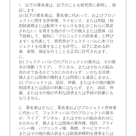
1。 以下の署名者は、以下のことを研究所に表明し、保
証します。
(a) 以下の署名者は、署名者に代わって、およびプロジ
ェクトに関する所有権、ライセンス、または利益（知
的財産権または配布ライセンスを含むがこれらに限定
されない）を有する他のすべての個人または団体（以
下総称して、個別に「プロジェクトの所有者」と呼び
ます）を代表して、研究所がフェスティバルに本プロ
ジェクトを出展することを許可し、以下に定める約
束、表明、保証を行うことを正式に許可されます。
に、
(b) フェスティバルでのプロジェクトの展示は、その展
示が演劇（ライブ）、デジタル、またはそれらの組み
合わせであるかどうかにかかわらず、いかなる法律、
個人または団体の権利または同意にも違反しません。
(c) プロジェクトは、訴訟、仲裁、またはその他の敵対
的請求または訴訟の対象にはならず、また、訴訟、仲
裁、またはその他の不利な請求または手続の対象にも
なりません。
2。 署名者はさらに、署名者およびプロジェクト所有者
に代わって、フェスティバルでのプロジェクトの展示
が、ライブ、デジタル、またはそれらの組み合わせに
かかわらず、個人または団体の著作権、特許、プライ
バシー権、パブリシティ権、商標、サービスマーク、
またはその他の個人的または財産的権利を侵害または