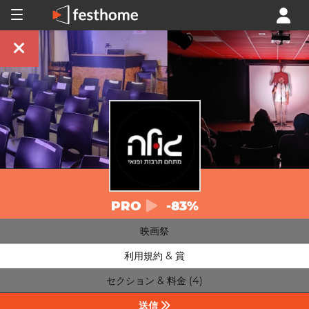
PRO
-83%
映画祭
利用規約 & 賞
セクション & 料金 (4)
送信