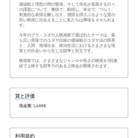
価値観と理想の間の緊張、そして存在が直面する日々
の課題について、爽快で、動揺し、幸せで、つらく、
刺激的な表情を醸し出す、感情を揺さぶるような質の
高い映画に出会えることに私たちは興味をそそられま
す。
今年のグラ・ユダヤ人映画祭で選ばれたテーマは、最
も広い意味でのユダヤ伝統の価値観やユダヤ法の限界
と、人間、地域社会、政治生活におけるさまざまな現
実との出会いから生じる闘争と対立です。
映画祭では、さまざまなジャンルや長さの映画を5回連
続で上映する競争力のある上映会が開催されます。
賞と評価
現金賞: 1,469$
利用規約