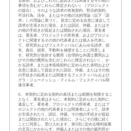
る表明、およびこれらに起因または関連するその他の
事項を含むがこれらに限定されない）（プロジェクト
の提出）、そのような請求の有無契約、黙示的契約、
不法行為、法令、またはその他の法的理論（以下「請
求」）の理論に基づく。 前文に定める合意に違反して
請求が主張された場合、または訴訟、仲裁、またはそ
の他の手続きが提起または開始された場合、署名者
は、署名者、プロジェクトの所有者、およびプロジェ
クトに関連するその他の代表者または個人を代表し
て、研究所およびフェスティバルにあらゆる請求、損
失、責任、損害、手数料を補償することに同意しま
す。研究所が負担する費用（合理的な弁護士費用およ
びその他の費用を含むがこれらに限定されない）、か
かる請求、または本投稿契約に定められた表明および
合意に違反して提起された訴訟、仲裁、またはその他
の手続きの結果または関連するフェスティバルおよび
グラ・ジューイッシュ・フィルム・フェスティバル関
連当事者。
6。 本契約に定める契約の条項または範囲を制限するこ
となく、署名者はさらに、本契約に定められた契約に
違反して、署名者、プロジェクトの所有者、またはプ
ロジェクトの他の代表者または関連者によって、請求
が主張されたり、訴訟、仲裁、その他の手続きが提起
または開始されたりした場合に、さらにその後に続く
ことに同意し、受け入れます。第5項に定める権利放棄
の文言にかかわらず、仲裁人またはその他の裁判所が