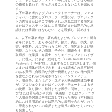
テュートまたはフェスティバルに対していかなる種類
の義務も負わず、暗示されることもないことを認めま
す。
以下の署名者およびプロジェクトオーナーは、フェス
ティバルに含めるプロジェクトの選択が、プロジェク
トの内容またはそこで表明された意見に対する研究所
またはフェスティバルによる明示的または黙示的な承
認または承認にはならないことを理解し、認めます。
4。 以下の署名者は、署名者および各プロジェクト所有
者を代表して、あらゆる請求、損失、責任、損失、損
害、手数料、およびそれらに対して、研究所および映
画祭、ならびにその両親、子会社、関連会社、役員、
取締役、従業員、弁護士、クリエイティブアドバイザ
ー、代理人、代表者（総称して「Gula Jewish Film
Festival」）を補償し、免責することに同意します。個
人または団体が請求できる、または請求される可能性
のある費用（合理的な弁護士費用およびその他の費用
を含むがこれらに限定されない）インスティテュー
ト、映画祭、またはグラ・ユダヤ人映画祭関連当事者
が、プロジェクトまたはインスティテュートによるそ
の使用、取り扱い、検討または展示に関連して、およ
び/または署名者が研究所、映画祭、またはグラ・ユダ
ヤ人映画祭関連当事者に対して行った表明（本利用規
約における明示的または黙示的な表明を含むがこれら
に限定されない）の違反または違反の疑いからいつで
も発生した。