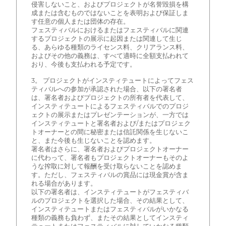
侵害しないこと、およびプロジェクトが名誉毀損を構
成または含むものではないことを表明および保証しま
す任意の個人または団体の存在。
フェスティバルにおけるまたはフェスティバルに関連
するプロジェクトの展示に起因または関連して生じ
る、あらゆる種類のライセンス料、クリアランス料、
およびその他の義務は、すべて適時に全額支払われて
おり、今後も支払われる予定です。
3。 プロジェクトがインスティテュートによってフェス
ティバルへの参加が承認された場合、以下の署名者
は、署名者およびプロジェクトの所有者を代表して、
インスティテュートによるフェスティバルでのプロジ
ェクトの展示またはプレゼンテーションが、一方では
インスティテュートと署名者および/またはプロジェク
トオーナーとの間に秘密または信託関係を生じないこ
と、また今後も生じないことを認めます。
署名者はさらに、署名者およびプロジェクトオーナー
に代わって、署名者もプロジェクトオーナーもそのよ
うな搾取に対して報酬を受け取らないことを認めま
す。ただし、フェスティバルの賞品には現金賞が含ま
れる場合があります。
以下の署名者は、インスティテュートがフェスティバ
ルのプロジェクトを選択した場合、その結果として、
インスティテュートまたはフェスティバルがいかなる
種類の義務も負わず、またその結果としてインスティ