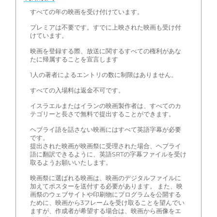
すべての年の映画を受け付けています。
プレミアは不要です。すでに上映された映画も受け付
けています。
映画を登録する際、放送に関するすべての権利があな
たに帰属することを宣言します
1人の著者によるエントリの数に制限はありません。
すべての入場料は返金不可です。
イスラエルまたはイランの映画製作者は、すべてのカ
テゴリーと長さで無料で提出することができます。
ヘブライ語を話さない映画にはすべて英語字幕が必要
です。
提出された映画が映画祭に受理された場合、ヘブライ
語に翻訳できるように、英語SRTの字幕ファイルを受け
取るようお願いいたします。
映画祭に選ばれる映画は、映画のデジタルファイルに
加えてポスターを送付する必要があります。 また、映
画祭のウェブサイトや印刷物にプログラムを公開する
ために、映画から3フレームを受け取ることを望んでい
ますが、作成者が希望する場合は、映画から画像をエ