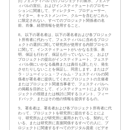
(c) フェスティバルでのプロジェクトの展示、フェステ
ィバルの宣伝、およびインスティテュートのプロモー
ションに関連して、ディレクター、プロデューサー、
ライター、キャストメンバー、クルーを含むがこれら
に限定されない、すべてのプロジェクト関係者の名
前、肖像、経歴情報を使用すること。
8。 以下の署名者は、以下の署名者および各プロジェク
ト所有者に代わって、フェスティバルに含めるプロジ
ェクトの選択に関して研究所が使用する内部プロセス
に関して、インスティテュートがいかなる主張、表
明、保証も行わず、保証も行っていないこと、および
プロジェクトの提出がインスティテュート、フェステ
ィバル側にいかなる義務または責任も課したり、発生
させたりしないことを保証し、同意します。またはグ
ラ・ジューイッシュ・フィルム・フェスティバルの関
係者が署名者に提供してくれたプロジェクトの主催者
またはプロジェクト関連当事者で、フェスティバルへ
の掲載を目的として、インスティテュートによるプロ
ジェクトの視聴または検討に関するコメント、フィー
ドバック、またはその他の情報を提供するもの。
9。 署名者は、署名者および各プロジェクト所有者に代
わって、プロジェクトを研究所に提出することによ
り、研究所および研究所に雇用されている、契約して
いる、または研究所に直接関係するすべての人に、プ
ロジェクトに関連するすべてのデジタル資産（ビデオ