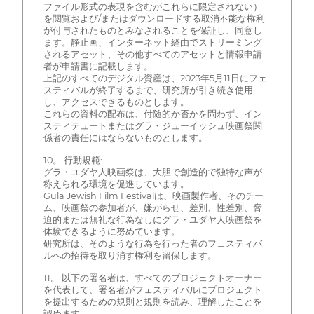
ファイル形式の表現を含むがこれらに限定されない）
を閲覧および/またはダウンロードする取消不能な権利
が付与されたものとみなされることを保証し、同意し
ます。静止画、インターネット経由でストリーミング
されるアセット、その他すべてのアセットと情報申請
者が申請書に記載します。
上記のすべてのデジタル資産は、2023年5月11日にフェ
スティバルが終了するまで、研究所が引き続き使用
し、アクセスできるものとします。
これらの資料の配布は、付随的か否かを問わず、イン
スティテュートまたはグラ・ジューイッシュ映画祭関
係者の責任にはならないものとします。
10。 行動規範:
グラ・ユダヤ人映画祭は、大胆で創造的で独特な声が
称えられる環境を促進しています。
Gula Jewish Film Festivalは、映画製作者、そのチー
ム、映画祭の参加者が、嫌がらせ、差別、性差別、脅
迫的または無礼な行為なしにグラ・ユダヤ人映画祭を
体験できるように努めています。
研究所は、そのような行為を行った者のフェスティバ
ルへの招待を取り消す権利を留保します。
11。 以下の署名者は、すべてのプロジェクトオーナー
を代表して、署名者がフェスティバルにプロジェクト
を提出するための規則と規則を読み、理解したことを
認めます。