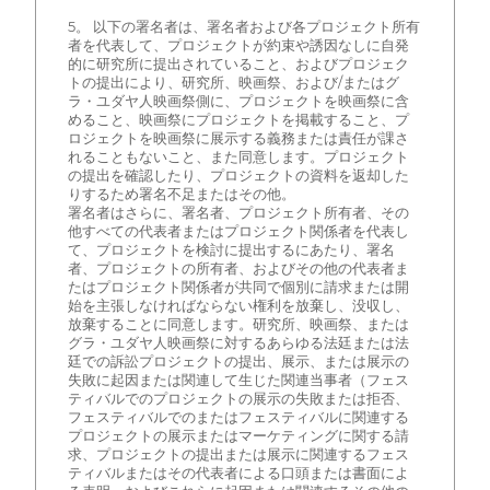
5。 以下の署名者は、署名者および各プロジェクト所有
者を代表して、プロジェクトが約束や誘因なしに自発
的に研究所に提出されていること、およびプロジェク
トの提出により、研究所、映画祭、および/またはグ
ラ・ユダヤ人映画祭側に、プロジェクトを映画祭に含
めること、映画祭にプロジェクトを掲載すること、プ
ロジェクトを映画祭に展示する義務または責任が課さ
れることもないこと、また同意します。プロジェクト
の提出を確認したり、プロジェクトの資料を返却した
りするため署名不足またはその他。
署名者はさらに、署名者、プロジェクト所有者、その
他すべての代表者またはプロジェクト関係者を代表し
て、プロジェクトを検討に提出するにあたり、署名
者、プロジェクトの所有者、およびその他の代表者ま
たはプロジェクト関係者が共同で個別に請求または開
始を主張しなければならない権利を放棄し、没収し、
放棄することに同意します。研究所、映画祭、または
グラ・ユダヤ人映画祭に対するあらゆる法廷または法
廷での訴訟プロジェクトの提出、展示、または展示の
失敗に起因または関連して生じた関連当事者（フェス
ティバルでのプロジェクトの展示の失敗または拒否、
フェスティバルでのまたはフェスティバルに関連する
プロジェクトの展示またはマーケティングに関する請
求、プロジェクトの提出または展示に関連するフェス
ティバルまたはその代表者による口頭または書面によ