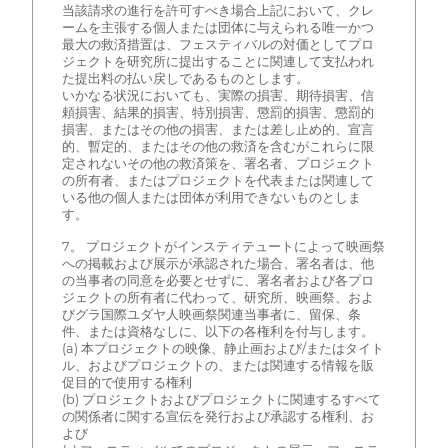
当該請求の進行を許可すべき場合上記において、クレ
ームを主張する個人または団体に与えられる唯一かつ
最大の救済措置は、フェスティバルの対価としてプロ
ジェクトを研究所に提出することに関連して支払われ
た提出料の払い戻しであるものとします。
いかなる状況においても、実際の損害、期待損害、信
頼損害、結果的損害、特別損害、懲罰的損害、懲罰的
損害、またはその他の損害、または差し止め的、宣言
的、暫定的、またはその他の救済を含むがこれらに限
定されないその他の救済策を、署名者、プロジェクト
の所有者、またはプロジェクトを代表または関連して
いる他の個人または団体が利用できないものとしま
す。
7。 プロジェクトがインスティテュートによって映画祭
への掲載および展示が承認された場合、署名者は、他
の当事者の同意を必要とせずに、署名者および各プロ
ジェクトの所有者に代わって、研究所、映画祭、およ
びグラ国際ユダヤ人映画祭関連当事者に、留保、条
件、または資格なしに、以下の各権利を付与します。
(a) 本プロジェクトの映像、静止画および/またはタイト
ル、およびプロジェクトの、または関連する情報を販
促目的で使用する権利
(b) プロジェクトおよびプロジェクトに関連するすべて
の関係者に関する宣伝を発行および承認する権利、お
よび