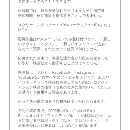
クスポートすることもできます。
現段階では、映画が選ばれたクリエイターに航空券、
交通機関、宿泊施設を提供することはできません。
スクリーニングコピー：h264コーデックのMP4または
MOV。
応募作品は1つのバージョンのみ受け付けます。 「新し
いサウンドミックス」、「新しいエフェクトの追加」
などの「更新」されたカットは受け付けません。
応募された映画は、映画祭運営者が別段の決定をしな
い限り、映画祭から撤回することはできません。
映画祭は、テレビ、Facebook、Instagram、
Youtubeなどのすべてのソーシャルメディア、および
インターネットで映画祭を宣伝するために、コンペテ
ィション映画の抜粋（映画の長さの最大10％、ただし2
分以内）を使用する場合があります。
セックスや裸の服を含む映画は受け付けられません
下記の署名者で、2023年のGula Jewish Film
Festival（以下「フェスティバル」）の検討のため、以
下に挙げるプロジェクト（以下「プロジェクト」）の
承認を受けた代表者は、以下のことを認めます。