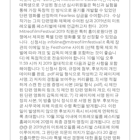
대학생으로 구성된 청소년 심사위원들은 혁신과 실험을
통해 가장 독창적 인 방식으로 용기를 개발할 수 있었던
단편 영화를 선정하여 Fearless 상금을 수여합니다 . 수상
작가는 그의 단편영화 제목에 수여된 상과 2019년의 미트
레오필름 페스티벌에 대해 언급하고자 한다 . 2019
MitreofilmFestival 2019 직원은 특히 흥미로웠다면 경
쟁에서 제외된 특별 단편 영화를 몇 장 선정할 수 있었습
니다 . 신청서는 infoline@mitreofilmfestival.it 축제 장
관의 이메일 또는 Festhome 사이트 (선택 항목 제외 처
벌에 따라 개요 및 감독의 메모를 포함하는 것이 좋습니
다) 에 독점적으로 전송되어야 합니다. 10월 10일 오후
11.59 시까 지 2019 절대적으로 다음과 같은 사항을 포함
해야합니다: 1) 신청서 참여, 규정에 첨부, 후보자의 개인
데이터를 완료, .pdf 파일 형식으로 작성하고 각 페이지에
서명; 2) 저자의 경험을 보여주는 커리큘럼; 3) 서명 적절
하게 스캔 한 신원 증명서 사본 (파일 형식 .pdf); 4) 제안
된 단편 영화의 링크; 5) 제안 된 단편 영화의 개요; 6) 제안
된 단편 영화의 감독의 메모; 7) 각 페이지에 서명 된이 규
정의 사본; 9) 방출 양식 정식으로 서명 된 첨부. 후보자는
곧 사무국에 의해 자료의 수령 확인을 받게됩니다. 이런
일이 발생하지 않으면 후보자가 즉시 비서에게 연락하도
록 초대합니다. 10월 30일 이내에 미트레오필름 페스티벌
홈페이지에 20명의 최종 경쟁자 명칭이 공개됩니다. 선정
@@ 은 2019년의 미트레오필름 페스티벌 스태프에 의해
이루어지며, 그 판단은 의문의 여지가 없습니다.20 결선
진출자뿐만 아니라 특별 섹션 경쟁에 대한 품질 단편 영화