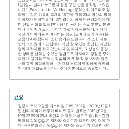
1일 (임시 날짜) “누구든지 꿈을 꾸면 산을 움직일 수 있습
니다.” (Fitzcarraldo, W. Herzog) 문화협회 미트레오 영
화제는 같은 이름의 축제의 19판을 위해 25세 미만의 영화
제작자가 제작한 최대 10분 길이의 국제 단편영화제에 대
한 선발 전화를 발표했다. 용기”. 용기는 주요 부분일 뿐만
아니라 언어와 느낌, 이야기가 펼쳐지는 분위기, 저자가
자신의 이야기를 이야기하는 장르 (코미디 드라마 등) 를
포함시켜야 합니다. 또한 용기는 또한 우리가 또한 다른
방식으로 원래의 관점에서 작업 할 수있는 용감한, 대담한
영화 제작자를 찾고 있습니다 몇 마디로, 그 성능의 용감
한 형태를 선택할 수있는 방법으로 저자에게 영감을 주어
야한다. 용기의 주제는 작품의 개요 와 각 후보자가 출원
서와 함께 작성해야하는 저자의 노트에 명확하게 표현되
어, 배제 처벌을 받는다는 것이 기본적으로 중요합니다 .
규정
경쟁 미트레오필름 페스티벌 2019 25 11월 - 2019년12월 1
일 산타 마리아 카푸아 베테르 규제 발표는 2019년10월
10일 23.59에 25세 미만의 저자를 대상으로 합니다. 단편
영화의 감독@@ 은 저자와 소유주가 의도한 것이어야 한
다. 단편영화의 감독@@ 은 저자와 소유주가 의도한 것이