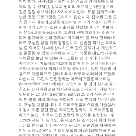
어야 한다. 단편영화는 또한 작은 간접적 인 작품에 의해
제작 될 수 있지만, 감독과 권리의 소유자는 어떤 경우에
같은 경쟁 후보자이다 저자이어야한다 . 유통 업체로부터
받은 응용 프로그램은 고려되지 않습니다. 접수된 모든 요
청 중에서 미트레오필름 페스티벌 2019의 직원이 단독 재
량에 따라 20명의 결승 진출자를 선발합니다. 이 후보자
는 MitreofilmFestival의 19번째 판에 개최되는 최종 대
회에 참가하여 돈의 합계와 “미트레오” 를 묘사 한 테라코
타로 구성된 상을 위해 경쟁합니다. 선발된 작가는 축제의
날 중 적어도 하나에 참여하도록 강요 당하거나, 개인적으
로 출품할 수 없는 경우에는 자신의 작품을 대표하기 위해
대체품을 보낼 수 있습니다. 그들은 산타 마리아 카푸아
베테레에서 미트레오 영화제 협회에 의해 산타 마리아 카
푸아 베테레에서 개최 (보드 및 숙박) 하는 동안 자신의 비
용으로 자율적으로 산타 마리아 카푸아 베테레에 도달해
야합니다. 20편의 단편영화는 미트레오필름 페스티벌
(MitreofilmFestival) 에서 상영되며, 두 명의 심사위원과
청소년 심사위원으로 심사위원으로 심사한다 . 기술 심사
위원회는 2019 MitreofilmFestival 2019의 직원 중 적어
도 한 명의 외국 회원을 포함하여 해당 분야의 전문가 5명
이 구성될 예정입니다 . 미트레오필름페스티벌 기술심사
위원이 최종 공연 전날, 국제단편영화제 - 미트레오필름
페스티벌상 - 최우수 단편영화제 우승자를 결정한다 . 수
상@@ 자는 “미트레오” 를 대표하는 조각상과 함께 화폐
상금을 받게됩니다. 수상작가는 그의 단편영화 제목에 수
여된 상과 2019년의 미트레오필름 페스티벌에 대해 언급
하고자 한다 . 2019년의 MitreofilmFestival 지난 저녁에