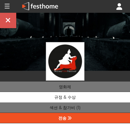
영화제
규정 & 수상
섹션 & 참가비 (1)
전송