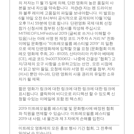
의 저자는 11 월 15 일에 의해, 단편 영화의 높은 품질의 사
본을 보내 자신을 약속합니다 . 저@@ 자는 펜 드라이브
와 블루 레이에 고품질의 파일을 보내야합니다. 이 발표는
6월 18일 오전 8시부터 공식적으로 공개되며 10월 10일
오후 11시 59분에 만료 됩니다. 단편영화 국제 대회 선정
참가 신청서에 첨부된 신청서를 작성해 주십시오 .
MITREOFILMFestival 2019 (글씨로 쓰거나 이해할 수
있음) 나는 아래 서명 된 재정 코드 거주자 A 거리 N° 전화
이메일 문화행사 “미트레오필름 페스티벌 2019" 의 일환
으로 국제 단편영화제에 입학할 것을 요청 (문화협회 미트
레오 영화제 주최, 20 - 81055, 산타마리아 카푸아 베테레
(CE), 세금 코드 94007300612 - 나중에 간결성 “협회”) 고
지/규제의 요구 사항을 소유하고있는 선언 , 모든 시점에
서 읽고 받아 들일, 요청에 따라 서명 된 사본을 첨부; 저자
(이사) 뿐만 아니라, 단편 영화의 사용 권리의 유일한 소유
자가 될 제목:
________________________________________________________________
짧은 영화가 링크에 대한 링크에 대한 링크에 대한 링크에
표시됩니다. 클릭하여 비디오로 리디렉션 할 수 있도록 신
청할 수있는 이메일에 포함 된 텍스트)
________________________________________________________________
2019 미트레오필름 페스티벌 및 문화행사에 배정된 협회
와 직원을 면제할 수 있습니다. 미트레오필름 페스티벌
2019 내 사람, 내 물건과 제 3 자에게 손해를 입힌다.
________________________________________________________________
미트레오 영화제의 모든 홍보 행사 기간 협회, 그 전후에
일어날 수 있습니다