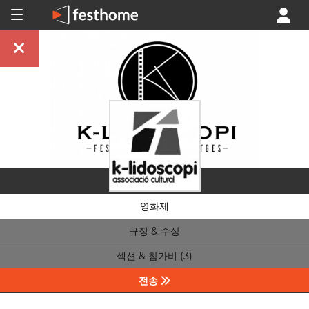
영화제
규정 & 수상
섹션 & 참가비 (3)
전송