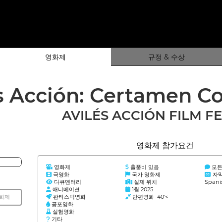
영화제
규정 & 수상
s Acción: Certamen C
AVILÉS ACCIÓN FILM F
영화제 참가요건
영화제
출품비 있음
모든
극영화
국가 영화제
자
다큐멘터리
실제 위치
Spani
애니메이션
1월 2025
판타스틱영화
단편영화 40'<
영화제
공포영화
실험영화
기타