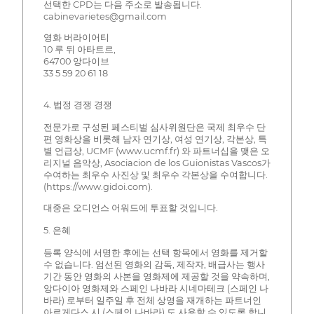
선택한 CPD는 다음 주소로 발송됩니다.
cabinevarietes@gmail.com
영화 버라이어티
10 루 뒤 아타트르,
64700 앙다이브
33 5 59 20 61 18
4. 법정 경쟁 경쟁
전문가로 구성된 페스티벌 심사위원단은 국제 최우수 단
편 영화상을 비롯해 남자 연기상, 여성 연기상, 각본상, 특
별 언급상, UCMF (www.ucmf.fr) 와 파트너십을 맺은 오
리지널 음악상, Asociacion de los Guionistas Vascos가
수여하는 최우수 사진상 및 최우수 각본상을 수여합니다.
(https://www.gidoi.com).
대중은 오디언스 어워드에 투표할 것입니다.
5. 은혜
등록 양식에 서명한 후에는 선택 항목에서 영화를 제거할
수 없습니다. 엄선된 영화의 감독, 제작자, 배급사는 행사
기간 동안 영화의 사본을 영화제에 제공할 것을 약속하며,
앙다이아 영화제와 스페인 나바라 시네마테크 (스페인 나
바라) 로부터 일주일 후 전체 상영을 재개하는 파트너인
아르게다스 시 (스페인 나바라) 도 사용할 수 있도록 합니