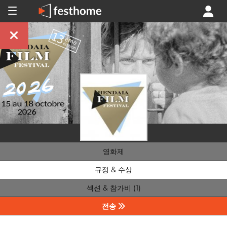
영화제
규정 & 수상
섹션 & 참가비 (1)
전송