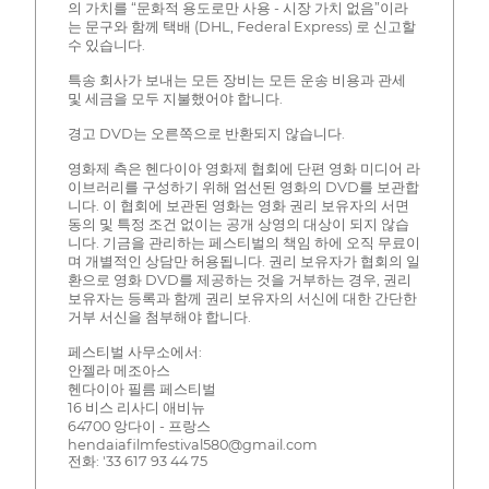
의 가치를 “문화적 용도로만 사용 - 시장 가치 없음”이라
는 문구와 함께 택배 (DHL, Federal Express) 로 신고할
수 있습니다.
특송 회사가 보내는 모든 장비는 모든 운송 비용과 관세
및 세금을 모두 지불했어야 합니다.
경고 DVD는 오른쪽으로 반환되지 않습니다.
영화제 측은 헨다이아 영화제 협회에 단편 영화 미디어 라
이브러리를 구성하기 위해 엄선된 영화의 DVD를 보관합
니다. 이 협회에 보관된 영화는 영화 권리 보유자의 서면
동의 및 특정 조건 없이는 공개 상영의 대상이 되지 않습
니다. 기금을 관리하는 페스티벌의 책임 하에 오직 무료이
며 개별적인 상담만 허용됩니다. 권리 보유자가 협회의 일
환으로 영화 DVD를 제공하는 것을 거부하는 경우, 권리
보유자는 등록과 함께 권리 보유자의 서신에 대한 간단한
거부 서신을 첨부해야 합니다.
페스티벌 사무소에서:
안젤라 메조아스
헨다이아 필름 페스티벌
16 비스 리사디 애비뉴
64700 앙다이 - 프랑스
hendaiafilmfestival580@gmail.com
전화: '33 617 93 44 75