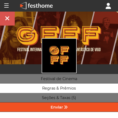
Festival de Cinema
Regras & Prêmios
Seções & Taxas (5)
Enviar