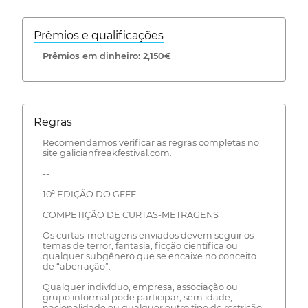
Prêmios e qualificações
Prêmios em dinheiro: 2,150€
Regras
Recomendamos verificar as regras completas no
site galicianfreakfestival.com.
--
10ª EDIÇÃO DO GFFF
COMPETIÇÃO DE CURTAS-METRAGENS
Os curtas-metragens enviados devem seguir os
temas de terror, fantasia, ficção científica ou
qualquer subgênero que se encaixe no conceito
de “aberração”.
Qualquer indivíduo, empresa, associação ou
grupo informal pode participar, sem idade,
nacionalidade ou qualquer outro tipo de restrição.