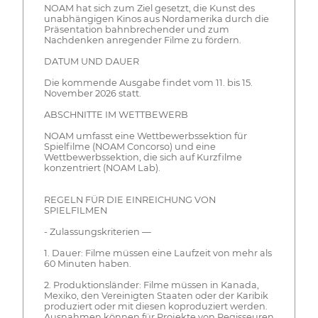
NOAM hat sich zum Ziel gesetzt, die Kunst des
unabhängigen Kinos aus Nordamerika durch die
Präsentation bahnbrechender und zum
Nachdenken anregender Filme zu fördern.
DATUM UND DAUER
Die kommende Ausgabe findet vom 11. bis 15.
November 2026 statt.
ABSCHNITTE IM WETTBEWERB
NOAM umfasst eine Wettbewerbssektion für
Spielfilme (NOAM Concorso) und eine
Wettbewerbssektion, die sich auf Kurzfilme
konzentriert (NOAM Lab).
REGELN FÜR DIE EINREICHUNG VON
SPIELFILMEN
- Zulassungskriterien —
1. Dauer: Filme müssen eine Laufzeit von mehr als
60 Minuten haben.
2. Produktionsländer: Filme müssen in Kanada,
Mexiko, den Vereinigten Staaten oder der Karibik
produziert oder mit diesen koproduziert werden.
Ausnahmen können für Projekte von Regisseuren