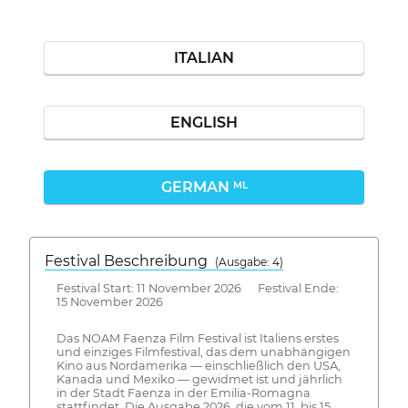
ITALIAN
ENGLISH
GERMAN
ML
Festival Beschreibung
(Ausgabe: 4)
Festival Start: 11 November 2026 Festival Ende:
15 November 2026
Das NOAM Faenza Film Festival ist Italiens erstes
und einziges Filmfestival, das dem unabhängigen
Kino aus Nordamerika — einschließlich den USA,
Kanada und Mexiko — gewidmet ist und jährlich
in der Stadt Faenza in der Emilia-Romagna
stattfindet. Die Ausgabe 2026, die vom 11. bis 15.