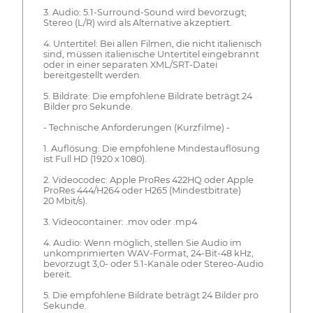
3. Audio: 5.1-Surround-Sound wird bevorzugt;
Stereo (L/R) wird als Alternative akzeptiert.
4. Untertitel: Bei allen Filmen, die nicht italienisch
sind, müssen italienische Untertitel eingebrannt
oder in einer separaten XML/SRT-Datei
bereitgestellt werden.
5. Bildrate: Die empfohlene Bildrate beträgt 24
Bilder pro Sekunde.
- Technische Anforderungen (Kurzfilme) -
1. Auflösung: Die empfohlene Mindestauflösung
ist Full HD (1920 x 1080).
2. Videocodec: Apple ProRes 422HQ oder Apple
ProRes 444/H264 oder H265 (Mindestbitrate)
20 Mbit/s).
3. Videocontainer: .mov oder .mp4
4. Audio: Wenn möglich, stellen Sie Audio im
unkomprimierten WAV-Format, 24-Bit-48 kHz,
bevorzugt 3,0- oder 5.1-Kanäle oder Stereo-Audio
bereit.
5. Die empfohlene Bildrate beträgt 24 Bilder pro
Sekunde.