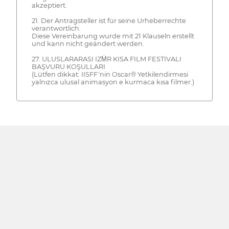
akzeptiert.
21. Der Antragsteller ist für seine Urheberrechte
verantwortlich.
Diese Vereinbarung wurde mit 21 Klauseln erstellt
und kann nicht geändert werden.
27. ULUSLARARASI IZṀR KISA FILM FESTİVALI
BAŞVURU KOŞULLARI
(Lütfen dikkat: IISFF'nin Oscar® Yetkilendirmesi
yalnızca ulusal animasyon e kurmaca kısa filmer.)