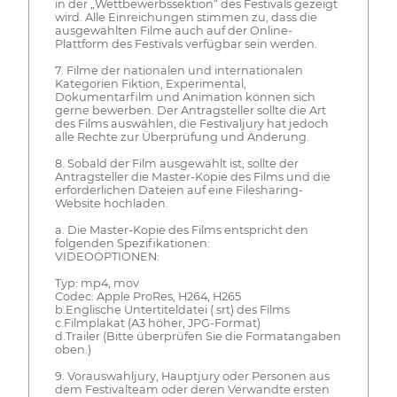
in der „Wettbewerbssektion“ des Festivals gezeigt
wird. Alle Einreichungen stimmen zu, dass die
ausgewählten Filme auch auf der Online-
Plattform des Festivals verfügbar sein werden.
7. Filme der nationalen und internationalen
Kategorien Fiktion, Experimental,
Dokumentarfilm und Animation können sich
gerne bewerben. Der Antragsteller sollte die Art
des Films auswählen, die Festivaljury hat jedoch
alle Rechte zur Überprüfung und Änderung.
8. Sobald der Film ausgewählt ist, sollte der
Antragsteller die Master-Kopie des Films und die
erforderlichen Dateien auf eine Filesharing-
Website hochladen.
a. Die Master-Kopie des Films entspricht den
folgenden Spezifikationen:
VIDEOOPTIONEN:
Typ: mp4, mov
Codec: Apple ProRes, H264, H265
b.Englische Untertiteldatei (.srt) des Films
c.Filmplakat (A3 höher, JPG-Format)
d.Trailer (Bitte überprüfen Sie die Formatangaben
oben.)
9. Vorauswahljury, Hauptjury oder Personen aus
dem Festivalteam oder deren Verwandte ersten