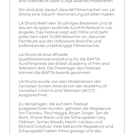
and Sciences of Spain (Goya Awards) moderieren.
Wir sind stolz darauf, dass 68 Filmemacher von LA
Shorts eine Oscar® -Nominierung erhalten haben.
LA Shorts feiert sein 30-jähriges Bestehen und ist
das am längsten laufende Kurzfilmfestival in Los
Angeles. Das Festival zeigt 400 Filme und zieht
jedes Jahr über 10.000 Besucher an, darunter
Fachleute aus der Hollywood-Branche und
aufstrebende unabhängige Filmemacher.
LA Shorts ist eine offizielle
Qualifikationsveranstaltung für die BAFTA-
Kurzfilmpreise der British Academy of Film and
Television Arts. Die Preisträger des Festivals
können die BAFTA Awards gewinnen.
LA Shorts wurde von den Moderatoren der
Canadian Screen Awards von der Academy of
Canadian Cinema and Television (ACCT)
ausgezeichnet.
Zu denjenigen, die auf dem Festival
ausgezeichnet wurden, gehören die Regisseure
Jon Favreau, Paul Haggis, Bryan Singer, Jan de
Bont, Shane Black und die Schauspieler Gary
Oldman, James Woods, Martin Landau und
Richard Dreyfuss. Viele bekannte Regisseure und
Schauspieler haben Filme gezeigt und das