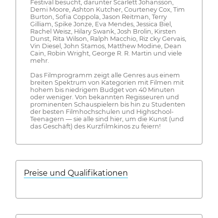
Festival besucht, darunter Scarlett Johansson,
Demi Moore, Ashton Kutcher, Courteney Cox, Tim
Burton, Sofia Coppola, Jason Reitman, Terry
Gilliam, Spike Jonze, Eva Mendes, Jessica Biel,
Rachel Weisz, Hilary Swank, Josh Brolin, Kirsten
Dunst, Rita Wilson, Ralph Macchio, Riz cky Gervais,
Vin Diesel, John Stamos, Matthew Modine, Dean
Cain, Robin Wright, George R. R. Martin und viele
mehr.
Das Filmprogramm zeigt alle Genres aus einem
breiten Spektrum von Kategorien mit Filmen mit
hohem bis niedrigem Budget von 40 Minuten
oder weniger. Von bekannten Regisseuren und
prominenten Schauspielern bis hin zu Studenten
der besten Filmhochschulen und Highschool-
Teenagern — sie alle sind hier, um die Kunst (und
das Geschäft) des Kurzfilmkinos zu feiern!
Preise und Qualifikationen