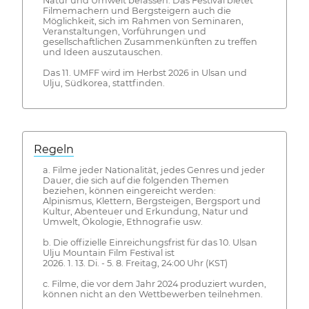
Natur und Umwelt befassen. Das Festival bietet
Filmemachern und Bergsteigern auch die
Möglichkeit, sich im Rahmen von Seminaren,
Veranstaltungen, Vorführungen und
gesellschaftlichen Zusammenkünften zu treffen
und Ideen auszutauschen.
Das 11. UMFF wird im Herbst 2026 in Ulsan und
Ulju, Südkorea, stattfinden.
Regeln
a. Filme jeder Nationalität, jedes Genres und jeder
Dauer, die sich auf die folgenden Themen
beziehen, können eingereicht werden:
Alpinismus, Klettern, Bergsteigen, Bergsport und
Kultur, Abenteuer und Erkundung, Natur und
Umwelt, Ökologie, Ethnografie usw.
b. Die offizielle Einreichungsfrist für das 10. Ulsan
Ulju Mountain Film Festival ist
2026. 1. 13. Di. - 5. 8. Freitag, 24:00 Uhr (KST)
c. Filme, die vor dem Jahr 2024 produziert wurden,
können nicht an den Wettbewerben teilnehmen.