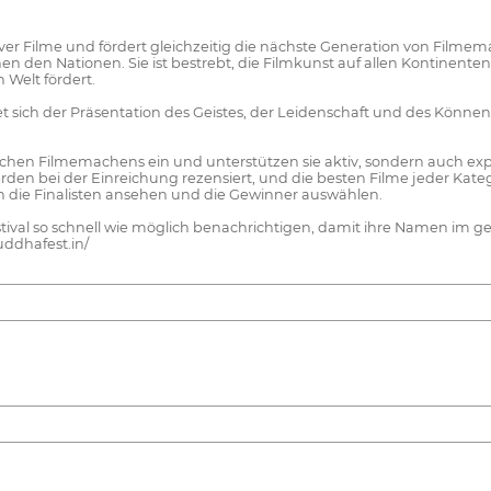
er Filme und fördert gleichzeitig die nächste Generation von Filmemac
chen den Nationen. Sie ist bestrebt, die Filmkunst auf allen Kontinente
 Welt fördert.
t sich der Präsentation des Geistes, der Leidenschaft und des Könn
ischen Filmemachens ein und unterstützen sie aktiv, sondern auch ex
rden bei der Einreichung rezensiert, und die besten Filme jeder Kate
n die Finalisten ansehen und die Gewinner auswählen.
estival so schnell wie möglich benachrichtigen, damit ihre Namen im
uddhafest.in/