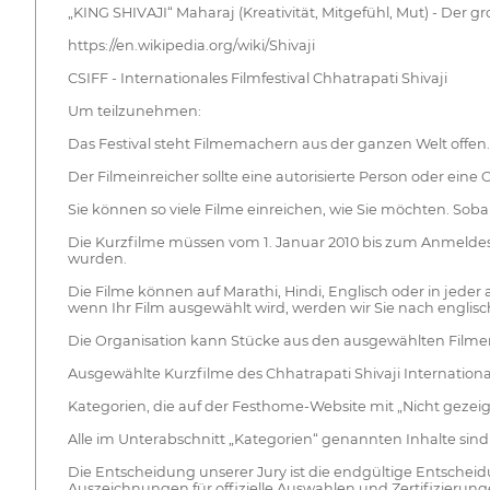
„KING SHIVAJI“ Maharaj (Kreativität, Mitgefühl, Mut) - Der 
https://en.wikipedia.org/wiki/Shivaji
CSIFF - Internationales Filmfestival Chhatrapati Shivaji
Um teilzunehmen:
Das Festival steht Filmemachern aus der ganzen Welt offen.
Der Filmeinreicher sollte eine autorisierte Person oder eine
Sie können so viele Filme einreichen, wie Sie möchten. Sob
Die Kurzfilme müssen vom 1. Januar 2010 bis zum Anmeldesch
wurden.
Die Filme können auf Marathi, Hindi, Englisch oder in jeder 
wenn Ihr Film ausgewählt wird, werden wir Sie nach englisch
Die Organisation kann Stücke aus den ausgewählten Filmen
Ausgewählte Kurzfilme des Chhatrapati Shivaji International 
Kategorien, die auf der Festhome-Website mit „Nicht gezei
Alle im Unterabschnitt „Kategorien“ genannten Inhalte sin
Die Entscheidung unserer Jury ist die endgültige Entschei
Auszeichnungen für offizielle Auswahlen und Zertifizierung