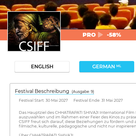
PRO
-58%
ENGLISH
GERMAN
ML
Festival Beschreibung
(Ausgabe: 9)
Festival Start: 30 Mai 2027 Festival Ende: 31 Mai 2027
Das Hauptziel des CHHATRAPATI SHIVAJI International Film F
auszuwählen und im Rahmen einer Feier des Kinos zu präse
CSIFF freut sich darauf, diese Beziehungen zu fördern un
filmische, kulturelle, pädagogische und nicht nur inspirier
Über CHHATRAPATI SHIVAJI: