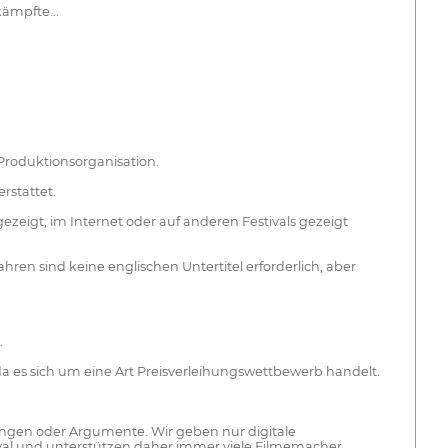
kämpfte...
 Produktionsorganisation.
rstattet.
zeigt, im Internet oder auf anderen Festivals gezeigt
hren sind keine englischen Untertitel erforderlich, aber
.
a es sich um eine Art Preisverleihungswettbewerb handelt.
ungen oder Argumente. Wir geben nur digitale
tival und unterstützen daher immer viele Filmemacher.