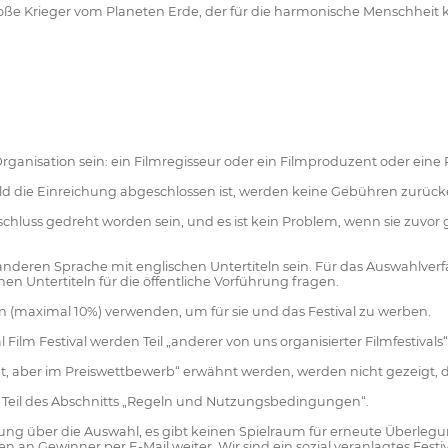
große Krieger vom Planeten Erde, der für die harmonische Menschheit 
 Organisation sein: ein Filmregisseur oder ein Filmproduzent oder eine
ald die Einreichung abgeschlossen ist, werden keine Gebühren zurücke
luss gedreht worden sein, und es ist kein Problem, wenn sie zuvor ge
anderen Sprache mit englischen Untertiteln sein. Für das Auswahlverfa
en Untertiteln für die öffentliche Vorführung fragen.
 (maximal 10%) verwenden, um für sie und das Festival zu werben.
Film Festival werden Teil „anderer von uns organisierter Filmfestivals“
gt, aber im Preiswettbewerb“ erwähnt werden, werden nicht gezeigt, d
d Teil des Abschnitts „Regeln und Nutzungsbedingungen“.
dung über die Auswahl, es gibt keinen Spielraum für erneute Überleg
en an Gewinner per E-Mail weiter. Wir sind ein sozial veranlagtes Fes