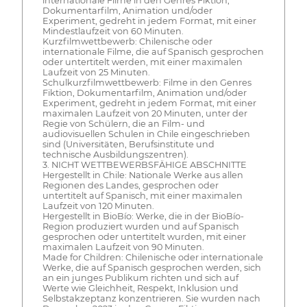
internationale Filme in den Genres Fiktion,
Dokumentarfilm, Animation und/oder
Experiment, gedreht in jedem Format, mit einer
Mindestlaufzeit von 60 Minuten.
Kurzfilmwettbewerb: Chilenische oder
internationale Filme, die auf Spanisch gesprochen
oder untertitelt werden, mit einer maximalen
Laufzeit von 25 Minuten.
Schulkurzfilmwettbewerb: Filme in den Genres
Fiktion, Dokumentarfilm, Animation und/oder
Experiment, gedreht in jedem Format, mit einer
maximalen Laufzeit von 20 Minuten, unter der
Regie von Schülern, die an Film- und
audiovisuellen Schulen in Chile eingeschrieben
sind (Universitäten, Berufsinstitute und
technische Ausbildungszentren).
3. NICHT WETTBEWERBSFÄHIGE ABSCHNITTE
Hergestellt in Chile: Nationale Werke aus allen
Regionen des Landes, gesprochen oder
untertitelt auf Spanisch, mit einer maximalen
Laufzeit von 120 Minuten.
Hergestellt in BioBío: Werke, die in der BioBío-
Region produziert wurden und auf Spanisch
gesprochen oder untertitelt wurden, mit einer
maximalen Laufzeit von 90 Minuten.
Made for Children: Chilenische oder internationale
Werke, die auf Spanisch gesprochen werden, sich
an ein junges Publikum richten und sich auf
Werte wie Gleichheit, Respekt, Inklusion und
Selbstakzeptanz konzentrieren. Sie wurden nach