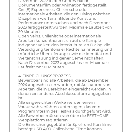
Dezember 2023 in den Genres Fiktion,
Dokumentarfilm oder Animation fertiggestellt.
Cin (E) Experiences: Chilenische oder
internationale Arbeiten, die den Dialog zwischen
Disziplinen wie Tanz, Bildende Kunst und
Performance untersuchen und nach Dezember
2023 fertiggestellt wurden. Maximale Laufzeit von
30 Minuten.
Open Veins: Chilenische oder internationale
Arbeiten konzentrieren sich auf die Kämpfe
indigener Völker, den interkulturellen Dialog, die
Verteidigung territorialer Rechte, Erinnerung und
mündliche Überlieferung sowie die Identität und
Weltanschauung indigener Gemeinschaften.
Nach Dezember 2023 abgeschlossen. Maximale
Laufzeit von 90 Minuten.
4. EINREICHUNGSPROZESS
Bewerbbar sind alle Arbeiten, die ab Dezember
2024 abgeschlossen wurden, mit Ausnahme von
Arbeiten, die in Bereichen eingereicht werden, in
denen ein anderes Abschlussdatum angegeben
ist.
Alle eingereichten Werke werden einem
Vorauswahlverfahren unterzogen, das vom
Programmteam des Festivals durchgeführt wird.
Alle Bewerber müssen sich über die FESTHOME-
Webplattform registrieren.
Die Einreichungsgebühr für Spiel- und Kurzfilme
beträgt USD 4,00. Chilenische Filme können