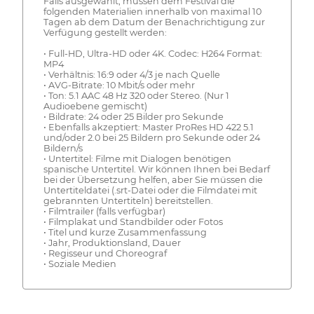
Falls ausgewählt, müssen dem Festival die
folgenden Materialien innerhalb von maximal 10
Tagen ab dem Datum der Benachrichtigung zur
Verfügung gestellt werden:
• Full-HD, Ultra-HD oder 4K. Codec: H264 Format:
MP4
• Verhältnis: 16:9 oder 4/3 je nach Quelle
• AVG-Bitrate: 10 Mbit/s oder mehr
• Ton: 5.1 AAC 48 Hz 320 oder Stereo. (Nur 1
Audioebene gemischt)
• Bildrate: 24 oder 25 Bilder pro Sekunde
• Ebenfalls akzeptiert: Master ProRes HD 422 5.1
und/oder 2.0 bei 25 Bildern pro Sekunde oder 24
Bildern/s
• Untertitel: Filme mit Dialogen benötigen
spanische Untertitel. Wir können Ihnen bei Bedarf
bei der Übersetzung helfen, aber Sie müssen die
Untertiteldatei (.srt-Datei oder die Filmdatei mit
gebrannten Untertiteln) bereitstellen.
• Filmtrailer (falls verfügbar)
• Filmplakat und Standbilder oder Fotos
• Titel und kurze Zusammenfassung
• Jahr, Produktionsland, Dauer
• Regisseur und Choreograf
• Soziale Medien