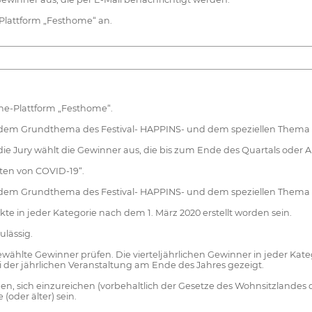
Plattform „Festhome“ an.
ine-Plattform „Festhome“.
en dem Grundthema des Festival- HAPPINS- und dem speziellen Thema 
d die Jury wählt die Gewinner aus, die bis zum Ende des Quartals ode
eiten von COVID-19“.
en dem Grundthema des Festival- HAPPINS- und dem speziellen Thema 
kte in jeder Kategorie nach dem 1. März 2020 erstellt worden sein.
ulässig.
sgewählte Gewinner prüfen. Die vierteljährlichen Gewinner in jeder Kat
 der jährlichen Veranstaltung am Ende des Jahres gezeigt.
n, sich einzureichen (vorbehaltlich der Gesetze des Wohnsitzlandes de
oder älter) sein.