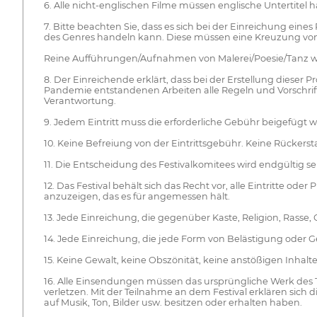
6. Alle nicht-englischen Filme müssen englische Untertitel 
7. Bitte beachten Sie, dass es sich bei der Einreichung e
des Genres handeln kann. Diese müssen eine Kreuzung von 
Reine Aufführungen/Aufnahmen von Malerei/Poesie/Tanz 
8. Der Einreichende erklärt, dass bei der Erstellung diese
Pandemie entstandenen Arbeiten alle Regeln und Vorschrifte
Verantwortung.
9. Jedem Eintritt muss die erforderliche Gebühr beigefügt 
10. Keine Befreiung von der Eintrittsgebühr. Keine Rückerst
11. Die Entscheidung des Festivalkomitees wird endgültig se
12. Das Festival behält sich das Recht vor, alle Eintritte 
anzuzeigen, das es für angemessen hält.
13. Jede Einreichung, die gegenüber Kaste, Religion, Rasse, G
14. Jede Einreichung, die jede Form von Belästigung oder Gewa
15. Keine Gewalt, keine Obszönität, keine anstößigen Inhalte
16. Alle Einsendungen müssen das ursprüngliche Werk des 
verletzen. Mit der Teilnahme an dem Festival erklären sic
auf Musik, Ton, Bilder usw. besitzen oder erhalten haben.