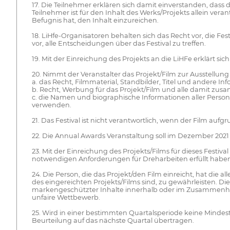
17. Die Teilnehmer erklären sich damit einverstanden, dass
Teilnehmer ist für den Inhalt des Werks/Projekts allein ver
Befugnis hat, den Inhalt einzureichen.
18. LiHfe-Organisatoren behalten sich das Recht vor, die Fe
vor, alle Entscheidungen über das Festival zu treffen.
19. Mit der Einreichung des Projekts an die LiHFe erklärt s
20. Nimmt der Veranstalter das Projekt/Film zur Ausstellun
a. das Recht, Filmmaterial, Standbilder, Titel und andere
b. Recht, Werbung für das Projekt/Film und alle damit
c. die Namen und biographische Informationen aller Persone
verwenden.
21. Das Festival ist nicht verantwortlich, wenn der Film auf
22. Die Annual Awards Veranstaltung soll im Dezember 2021 i
23. Mit der Einreichung des Projekts/Films für dieses Festi
notwendigen Anforderungen für Dreharbeiten erfüllt haben
24. Die Person, die das Projekt/den Film einreicht, hat die 
des eingereichten Projekts/Films sind, zu gewährleisten. Di
markengeschützter Inhalte innerhalb oder im Zusammenhan
unfaire Wettbewerb.
25. Wird in einer bestimmten Quartalsperiode keine Minde
Beurteilung auf das nächste Quartal übertragen.