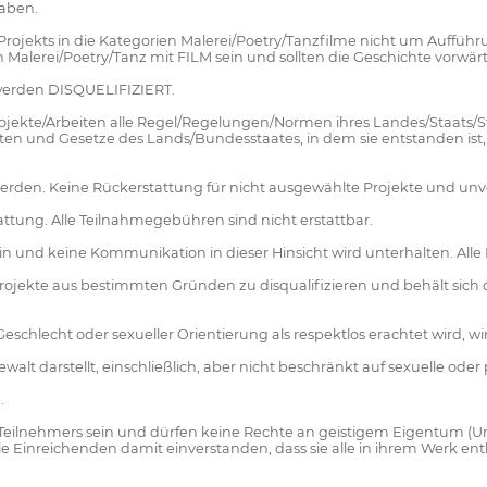
haben.
ines Projekts in die Kategorien Malerei/Poetry/Tanzfilme nicht um A
Malerei/Poetry/Tanz mit FILM sein und sollten die Geschichte vorwä
werden DISQUELIFIZIERT.
r Projekte/Arbeiten alle Regel/Regelungen/Normen ihres Landes/Staats
n und Gesetze des Lands/Bundesstaates, in dem sie entstanden ist, e
werden. Keine Rückerstattung für nicht ausgewählte Projekte und unvo
attung. Alle Teilnahmegebühren sind nicht erstattbar.
in und keine Kommunikation in dieser Hinsicht wird unterhalten. Alle 
oder Projekte aus bestimmten Gründen zu disqualifizieren und behält s
eschlecht oder sexueller Orientierung als respektlos erachtet wird, wird
lt darstellt, einschließlich, aber nicht beschränkt auf sexuelle oder p
.
Teilnehmers sein und dürfen keine Rechte an geistigem Eigentum (Ur
h die Einreichenden damit einverstanden, dass sie alle in ihrem We