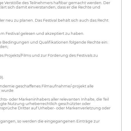
stige Verstöße des Teilnehmers haftbar gemacht werden. Der
lärt sich damit einverstanden, dass er die Rechte und
der neu zu planen. Das Festival behält sich auch das Recht
 am Festival gelesen und akzeptiert zu haben.
ohne Bedingungen und Qualifikationen folgende Rechte ein:
nden;
s Projekts/Films und zur Förderung des Festivals zu
).
9-Pandemie geschaffenes Filmaufnahme/-projekt alle
t wurde.
hts- oder Markeninhabers aller relevanten Inhalte, die Teil
efugte Nutzung urheberrechtlich geschützter oder
sprüche Dritter auf Urheber- oder Markenverletzung oder
gegangen, so werden die eingegangenen Einträge zur