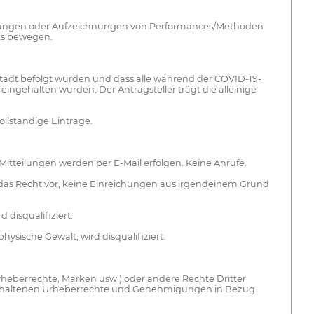
ufführungen oder Aufzeichnungen von Performances/Methoden
rts bewegen.
/Stadt befolgt wurden und dass alle während der COVID-19-
ingehalten wurden. Der Antragsteller trägt die alleinige
llständige Einträge.
Mitteilungen werden per E-Mail erfolgen. Keine Anrufe.
ich das Recht vor, keine Einreichungen aus irgendeinem Grund
 disqualifiziert.
hysische Gewalt, wird disqualifiziert.
heberrechte, Marken usw.) oder andere Rechte Dritter
rk enthaltenen Urheberrechte und Genehmigungen in Bezug