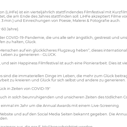
n (LiHFe) ist ein vierteljährlich stattfindendes Filmfestival mit Kurz
, die am Ende des Jahres stattfinden soll. LiHFe akzeptiert Filme vo
. 3 min.) und Einreichungen von Poesie, Malerei & Fotografie auch.
 60 Jahre).
er COVID-19-Pandemie, die uns alle sehr ängstlich, gestresst und unsi
fen zu halten, Glück.
nschen auf ein glücklicheres Flugzeug heben“, dieses internationale 
m Leben zu generieren - GLÜCK.
nd sein Happiness Filmfestival ist auch eine Pionierarbeit. Dies ist vie
es sind die immateriellen Dinge im Leben, die mehr zum Glück beitrage
 Arbeit zu kreieren und Glück für sich selbst und andere zu generieren.
ück in Zeiten von COVID-19"
uch in solch beunruhigenden und unsicheren Zeiten des tödlichen Co
en einmal im Jahr um die Annual Awards mit einem Live-Screening.
ebsite und auf den Social Media Seiten bekannt gegeben. Die Annua
nden.
 Gewinner aus, die per E-Mail benachrichtigt werden.