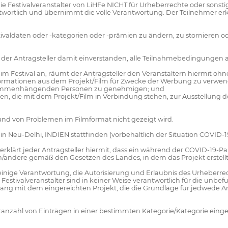
 die Festivalveranstalter von LiHFe NICHT für Urheberrechte oder son
antwortlich und übernimmt die volle Verantwortung. Der Teilnehmer erk
stivaldaten oder -kategorien oder -prämien zu ändern, zu stornieren o
ich der Antragsteller damit einverstanden, alle Teilnahmebedingungen
g im Festival an, räumt der Antragsteller den Veranstaltern hiermit 
 Informationen aus dem Projekt/Film für Zwecke der Werbung zu verwe
 zusammenhängenden Personen zu genehmigen; und
n, die mit dem Projekt/Film in Verbindung stehen, zur Ausstellung de
grund von Problemen im Filmformat nicht gezeigt wird.
n Neu-Delhi, INDIEN stattfinden (vorbehaltlich der Situation COVID-19
val erklärt jeder Antragsteller hiermit, dass ein während der COVID-1
/andere gemäß den Gesetzen des Landes, in dem das Projekt erstell
alleinige Verantwortung, die Autorisierung und Erlaubnis des Urheberrec
e Festivalveranstalter sind in keiner Weise verantwortlich für die unb
g mit dem eingereichten Projekt, die die Grundlage für jedwede An
stanzahl von Einträgen in einer bestimmten Kategorie/Kategorie ein