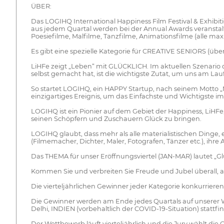
ÜBER:
Das LOGIHQ International Happiness Film Festival & Exhibitio
aus jedem Quartal werden bei der Annual Awards veranstaltet
Poesiefilme, Malfilme, Tanzfilme, Animationsfilme (alle max
Es gibt eine spezielle Kategorie für CREATIVE SENIORS (über
LiHFe zeigt „Leben“ mit GLÜCKLICH. Im aktuellen Szenario d
selbst gemacht hat, ist die wichtigste Zutat, um uns am Lau
So startet LOGIHQ, ein HAPPY Startup, nach seinem Motto „Me
einzigartiges Ereignis, um das Einfachste und Wichtigste i
LOGIHQ ist ein Pionier auf dem Gebiet der Happiness, LiHFe, u
seinen Schöpfern und Zuschauern Glück zu bringen.
LOGIHQ glaubt, dass mehr als alle materialistischen Dinge, 
(Filmemacher, Dichter, Maler, Fotografen, Tänzer etc.), ihre
Das THEMA für unser Eröffnungsviertel (JAN-MAR) lautet „Gl
Kommen Sie und verbreiten Sie Freude und Jubel überall, a
Die vierteljährlichen Gewinner jeder Kategorie konkurrier
Die Gewinner werden am Ende jedes Quartals auf unserer W
Delhi, INDIEN (vorbehaltlich der COVID-19-Situation) stattfi
Der Wettbewerb läuft vierteljährlich und die Jury wählt die