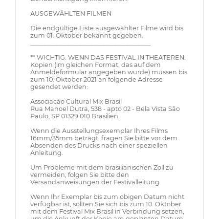
AUSGEWÄHLTEN FILMEN
Die endgültige Liste ausgewählter Filme wird bis
zum 01. Oktober bekannt gegeben.
_________________________________________
** WICHTIG: WENN DAS FESTIVAL IN THEATEREN:
Kopien (im gleichen Format, das auf dem
Anmeldeformular angegeben wurde) müssen bis
zum 10. Oktober 2021 an folgende Adresse
gesendet werden:
Associacão Cultural Mix Brasil
Rua Manoel Dutra, 538 - apto 02 - Bela Vista São
Paulo, SP 01329 010 Brasilien.
Wenn die Ausstellungsexemplar Ihres Films
16mm/35mm beträgt, fragen Sie bitte vor dem
Absenden des Drucks nach einer speziellen
Anleitung.
Um Probleme mit dem brasilianischen Zoll zu
vermeiden, folgen Sie bitte den
Versandanweisungen der Festivalleitung.
Wenn Ihr Exemplar bis zum obigen Datum nicht
verfügbar ist, sollten Sie sich bis zum 10. Oktober
mit dem Festival Mix Brasil in Verbindung setzen,
um die Ankunft der Kopie am geplanten Datum